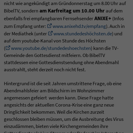
nicht wie angekündigt am Gründonnerstag um 8.00 Uhr auf
am Karfreitag um 10.00 Uhr
BibelTV, sondern
auf dem
ANIXE+
ebenfalls frei empfangbaren Fernsehsender
(Infos
zum Empfang unter:
www.anixehd.tv/empfang
). Auch in
der Mediathek (unter
www.stundedeshöchsten.de
) und
auf dem youtube-Kanal von Stunde des Höchsten
(
www.youtube.de/stundedeshoechsten
) kann die TV-
Gemeinde den Gottesdienst mitfeiern. Ob BibelTV
stattdessen eine Gottesdienstsendung ohne Abendmahl
ausstrahlt, steht derzeit noch nicht fest.
Hintergrund ist die seit Jahren umstrittene Frage, ob eine
Abendmahlsfeier am Bildschirm im Wohnzimmer
angemessen gefeiert werden kann. Diese Frage hatte
angesichts der aktuellen Corona-Krise eine ganz neue
Dringlichkeit bekommen. Weil die Kirchen zurzeit
geschlossen bleiben müssen, um die Ausbreitung des Virus
einzudämmen, bieten viele Kirchengemeinden ihre