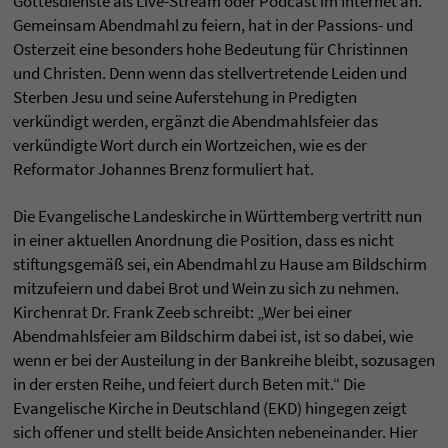
Gottesdienste als Live-Stream oder Podcast im Internet an.
Gemeinsam Abendmahl zu feiern, hat in der Passions- und
Osterzeit eine besonders hohe Bedeutung für Christinnen
und Christen. Denn wenn das stellvertretende Leiden und
Sterben Jesu und seine Auferstehung in Predigten
verkündigt werden, ergänzt die Abendmahlsfeier das
verkündigte Wort durch ein Wortzeichen, wie es der
Reformator Johannes Brenz formuliert hat.
Die Evangelische Landeskirche in Württemberg vertritt nun
in einer aktuellen Anordnung die Position, dass es nicht
stiftungsgemäß sei, ein Abendmahl zu Hause am Bildschirm
mitzufeiern und dabei Brot und Wein zu sich zu nehmen.
Kirchenrat Dr. Frank Zeeb schreibt: „Wer bei einer
Abendmahlsfeier am Bildschirm dabei ist, ist so dabei, wie
wenn er bei der Austeilung in der Bankreihe bleibt, sozusagen
in der ersten Reihe, und feiert durch Beten mit.“ Die
Evangelische Kirche in Deutschland (EKD) hingegen zeigt
sich offener und stellt beide Ansichten nebeneinander. Hier