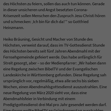
des Höchsten zu feiern, sollen das auch tun können. Gerade
in dieser unsicheren und Angst besetzten Corona-
Krisenzeit sollen Menschen den Zuspruch Jesu Christi hören
und schmecken: ‚Ich bin für dich da!‘“ so Gottfried
Heinzmann.
Heiko Bräuning, Gesicht und Macher von Stunde des
Höchsten, verweist darauf, dass im TV-Gottesdienst Stunde
des Höchsten bereits seit fünf Jahren Abendmahl mit der
Fernsehgemeinde gefeiert werde. Das habe anfänglich für
Streit gesorgt, aber – so der Medienpfarrer: „Wir haben dann
eine Regelung zwischen BibelTV und der Evangelischen
Landeskirche in Württemberg gefunden. Diese Regelung sah
ursprünglich vor, regelmäßig, etwa alle sechs bis sieben
Wochen, einen Abendmahlsgottesdienst auszustrahlen. Eine
neue Regelung von März 2020 sieht vor, dass eine
Abendmahlsfeier in Verbindung mit einem
Predigtgottesdienst drei Mal pro Jahr gesendet werden darf.
Eine davon wollte BibelTV an Gründonnerstag ausstrahlen,