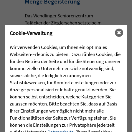
Menge Begeisterung
Das Wendlinger Seniorenzentrum
Taläcker der Zieglerschen setzte beim
Vinzenzifest mit einem 96-jährigen
Cookie-Verwaltung
Bewohner und seinem Rikscha-Projekt
ein Zeichen für gelebte ...
Wir verwenden Cookies, um Ihnen ein optimales
Webseiten-Erlebnis zu bieten. Dazu zählen Cookies, die
mehr lesen
für den Betrieb der Seite und für die Steuerung unserer
kommerziellen Unternehmensziele notwendig sind,
sowie solche, die lediglich zu anonymen
Statistikzwecken, für Komforteinstellungen oder zur
•
30.07.2026 |
JUGENDHILFE
Anzeige personalisierter Inhalte genutzt werden. Sie
können selbst entscheiden, welche Kategorien Sie
Grenzen verschieben, Stärken
zulassen möchten. Bitte beachten Sie, dass auf Basis
entdecken
Ihrer Einstellungen womöglich nicht mehr alle
Funktionalitäten der Seite zur Verfügung stehen. Sie
Manchmal beginnt die wichtigste Reise
können die Einstellungen zur Privatsphäre jederzeit
nicht mit einer Entfernung, sondern mit
auf der Unterseite
Datenschutz
, überall erreichbar