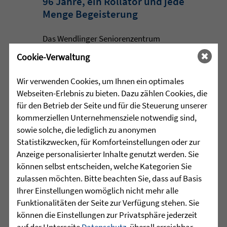
96 Jahre, ein Rollator und jede
Menge Begeisterung
Das Wendlinger Seniorenzentrum
Taläcker der Zieglerschen setzte beim
Cookie-Verwaltung
Vinzenzifest mit einem 96-jährigen
Bewohner und seinem Rikscha-Projekt
Wir verwenden Cookies, um Ihnen ein optimales
ein Zeichen für gelebte ...
Webseiten-Erlebnis zu bieten. Dazu zählen Cookies, die
für den Betrieb der Seite und für die Steuerung unserer
mehr lesen
kommerziellen Unternehmensziele notwendig sind,
sowie solche, die lediglich zu anonymen
Statistikzwecken, für Komforteinstellungen oder zur
•
Anzeige personalisierter Inhalte genutzt werden. Sie
30.07.2026 |
JUGENDHILFE
können selbst entscheiden, welche Kategorien Sie
zulassen möchten. Bitte beachten Sie, dass auf Basis
Grenzen verschieben, Stärken
Ihrer Einstellungen womöglich nicht mehr alle
entdecken
Funktionalitäten der Seite zur Verfügung stehen. Sie
können die Einstellungen zur Privatsphäre jederzeit
Manchmal beginnt die wichtigste Reise
auf der Unterseite
Datenschutz
, überall erreichbar