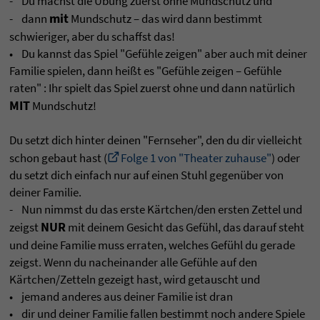
- Du machst die Übung zuerst ohne Mundschutz und
mit
- dann
Mundschutz – das wird dann bestimmt
schwieriger, aber du schaffst das!
• Du kannst das Spiel "Gefühle zeigen" aber auch mit deiner
Familie spielen, dann heißt es "Gefühle zeigen – Gefühle
raten" : Ihr spielt das Spiel zuerst ohne und dann natürlich
MIT
Mundschutz!
Du setzt dich hinter deinen "Fernseher", den du dir vielleicht
schon gebaut hast (
Folge 1 von "Theater zuhause"
) oder
du setzt dich einfach nur auf einen Stuhl gegenüber von
deiner Familie.
- Nun nimmst du das erste Kärtchen/den ersten Zettel und
NUR
zeigst
mit deinem Gesicht das Gefühl, das darauf steht
und deine Familie muss erraten, welches Gefühl du gerade
zeigst. Wenn du nacheinander alle Gefühle auf den
Kärtchen/Zetteln gezeigt hast, wird getauscht und
• jemand anderes aus deiner Familie ist dran
• dir und deiner Familie fallen bestimmt noch andere Spiele