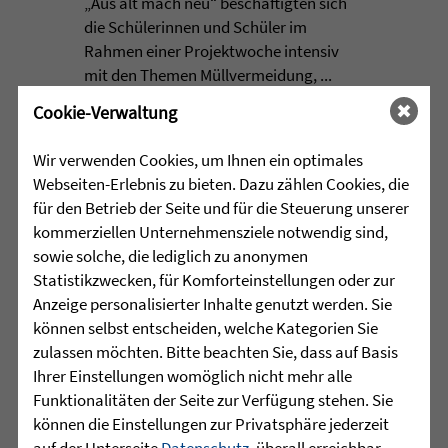
„Aus alt mach neu“ beschäftigten sich
die Schülerinnen und Schüler im
Rahmen einer Projektwoche intensiv
mit den Themen Müllvermeidung, ...
Cookie-Verwaltung
mehr lesen
Wir verwenden Cookies, um Ihnen ein optimales
Webseiten-Erlebnis zu bieten. Dazu zählen Cookies, die
•
für den Betrieb der Seite und für die Steuerung unserer
29.07.2026 |
HÖR-SPRACHZENTRUM
kommerziellen Unternehmensziele notwendig sind,
sowie solche, die lediglich zu anonymen
Mutmurmeln und
Statistikzwecken, für Komforteinstellungen oder zur
Rechenmäuse - auf geht´s in
Anzeige personalisierter Inhalte genutzt werden. Sie
die Schulzeit
können selbst entscheiden, welche Kategorien Sie
zulassen möchten. Bitte beachten Sie, dass auf Basis
Am Mittwoch, 27.07.26 verabschiedete
Ihrer Einstellungen womöglich nicht mehr alle
das Team des Schulkindergartens der
Funktionalitäten der Seite zur Verfügung stehen. Sie
Leopoldschule in Altshausen die
können die Einstellungen zur Privatsphäre jederzeit
Vorschüler mit einer bunten und
auf der Unterseite
Datenschutz
, überall erreichbar