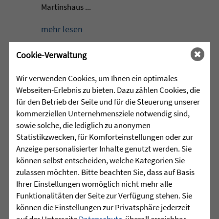
Martinshaus ...
mehr lesen
Cookie-Verwaltung
•
29.07.2026 |
HÖR-SPRACHZENTRUM
Wir verwenden Cookies, um Ihnen ein optimales
Webseiten-Erlebnis zu bieten. Dazu zählen Cookies, die
Projektwoche „Aus alt mach
für den Betrieb der Seite und für die Steuerung unserer
neu“ und 25 Jahre
kommerziellen Unternehmensziele notwendig sind,
Sprachheilschule Biberach
sowie solche, die lediglich zu anonymen
Statistikzwecken, für Komforteinstellungen oder zur
Im Mai stand an der Sprachheilschule
Anzeige personalisierter Inhalte genutzt werden. Sie
Biberach alles im Zeichen des Umwelt-
können selbst entscheiden, welche Kategorien Sie
und Klimaschutzes. Unter dem Motto
zulassen möchten. Bitte beachten Sie, dass auf Basis
„Aus alt mach neu“ beschäftigten sich
Ihrer Einstellungen womöglich nicht mehr alle
die Schülerinnen und Schüler im
Funktionalitäten der Seite zur Verfügung stehen. Sie
Rahmen einer Projektwoche intensiv
können die Einstellungen zur Privatsphäre jederzeit
mit den Themen Müllvermeidung, ...
auf der Unterseite
Datenschutz
, überall erreichbar