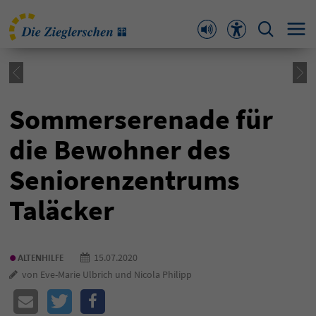
Sommerserenade für
die Bewohner des
Seniorenzentrums
Taläcker
•
15.07.2020
ALTENHILFE
von Eve-Marie Ulbrich und Nicola Philipp