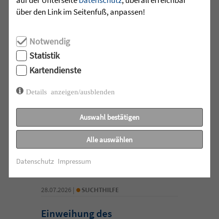
über den Link im Seitenfuß, anpassen!
•
28.07.2026 |
ALTENHILFE
Notwendig
Statistik
Zeit füreinander
Kartendienste
Beim Klientencafé der Diakonie-
Details anzeigen/ausblenden
Sozialstation Mössingen standen
Begegnungen, Gespräche und
Auswahl bestätigen
gemeinsame Momente im ...
Alle auswählen
mehr lesen
Datenschutz
Impressum
•
28.07.2026 |
SUCHTHILFE
Einweihung des