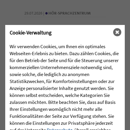
•
29.07.2026 |
HÖR-SPRACHZENTRUM
220 Kinder verwandeln
Cookie-Verwaltung
Arnach in eine bunte
Zirkuswelt - kannst Du nicht
Wir verwenden Cookies, um Ihnen ein optimales
war gestern
Webseiten-Erlebnis zu bieten. Dazu zählen Cookies, die
für den Betrieb der Seite und für die Steuerung unserer
Eine Woche lang herrschte in Arnach
kommerziellen Unternehmensziele notwendig sind,
ganz besondere Zirkusluft: Gemeinsam
sowie solche, die lediglich zu anonymen
haben die Sprachheilschule Arnach der
Statistikzwecken, für Komforteinstellungen oder zur
Zieglerschen, die Grundschule Arnach
Anzeige personalisierter Inhalte genutzt werden. Sie
und der Kindergarten Arnach ein
können selbst entscheiden, welche Kategorien Sie
außergewöhnliches Zirkusprojekt mit
zulassen möchten. Bitte beachten Sie, dass auf Basis
dem Zirkus ZappZarap aus Leverkusen
Ihrer Einstellungen womöglich nicht mehr alle
...
Funktionalitäten der Seite zur Verfügung stehen. Sie
können die Einstellungen zur Privatsphäre jederzeit
mehr lesen
auf der Unterseite
Datenschutz
, überall erreichbar