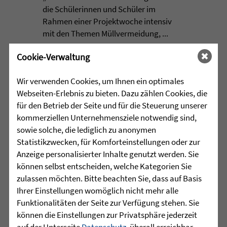
die Schülerinnen und Schüler im
Rahmen einer Projektwoche intensiv
mit den Themen Müllvermeidung, ...
mehr lesen
Cookie-Verwaltung
Wir verwenden Cookies, um Ihnen ein optimales
Webseiten-Erlebnis zu bieten. Dazu zählen Cookies, die
•
für den Betrieb der Seite und für die Steuerung unserer
29.07.2026 |
HÖR-SPRACHZENTRUM
kommerziellen Unternehmensziele notwendig sind,
Mutmurmeln und
sowie solche, die lediglich zu anonymen
Rechenmäuse - auf geht´s in
Statistikzwecken, für Komforteinstellungen oder zur
die Schulzeit
Anzeige personalisierter Inhalte genutzt werden. Sie
können selbst entscheiden, welche Kategorien Sie
zulassen möchten. Bitte beachten Sie, dass auf Basis
Am Mittwoch, 27.07.26 verabschiedete
Ihrer Einstellungen womöglich nicht mehr alle
das Team des Schulkindergartens der
Funktionalitäten der Seite zur Verfügung stehen. Sie
Leopoldschule in Altshausen die
können die Einstellungen zur Privatsphäre jederzeit
Vorschüler mit einer bunten und
auf der Unterseite
Datenschutz
, überall erreichbar