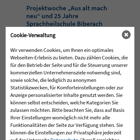
Projektwoche „Aus alt mach
neu“ und 25 Jahre
Sprachheilschule Biberach
Cookie-Verwaltung
Im Mai stand an der Sprachheilschule
Biberach alles im Zeichen des Umwelt-
Wir verwenden Cookies, um Ihnen ein optimales
und Klimaschutzes. Unter dem Motto
Webseiten-Erlebnis zu bieten. Dazu zählen Cookies, die
„Aus alt mach neu“ beschäftigten sich
für den Betrieb der Seite und für die Steuerung unserer
die Schülerinnen und Schüler im
kommerziellen Unternehmensziele notwendig sind,
Rahmen einer Projektwoche intensiv
sowie solche, die lediglich zu anonymen
mit den Themen Müllvermeidung, ...
Statistikzwecken, für Komforteinstellungen oder zur
Anzeige personalisierter Inhalte genutzt werden. Sie
mehr lesen
können selbst entscheiden, welche Kategorien Sie
zulassen möchten. Bitte beachten Sie, dass auf Basis
Ihrer Einstellungen womöglich nicht mehr alle
•
Funktionalitäten der Seite zur Verfügung stehen. Sie
29.07.2026 |
HÖR-SPRACHZENTRUM
können die Einstellungen zur Privatsphäre jederzeit
auf der Unterseite
Datenschutz
, überall erreichbar