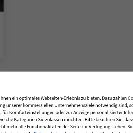
hnen ein optimales Webseiten-Erlebnis zu bieten. Dazu zählen Coo
rung unserer kommerziellen Unternehmensziele notwendig sind, sow
für Komforteinstellungen oder zur Anzeige personalisierter Inha
welche Kategorien Sie zulassen möchten. Bitte beachten Sie, dass 
ht mehr alle Funktionalitäten der Seite zur Verfügung stehen. Si
t: Geschichten der Zuversicht aus den