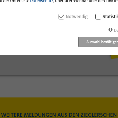
uf der Unterseite
Datenschutz
, überall erreichbar über den Link 
ecken.
Notwendig
Statisti
ownloaden »
De
Auswahl bestätige
WEITERE MELDUNGEN AUS DEN ZIEGLERSCHEN