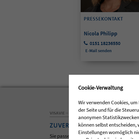
PRESSEKONTAKT
Nicola Philipp
0151 18236550
E-Mail senden
✖
Cookie-Verwaltung
Wir verwenden Cookies, um I
der Seite und für die Steue
VISAVIE – DAS MAGAZIN DER ZIEGLERSCHEN
anonymen Statistikzwecken, 
können selbst entscheiden, 
ZUVERSICHT
Einstellungen womöglich nic
Sie passen zum Frühling und zur Osterzei