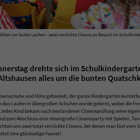
Stühlen vor lauter Lachen - zwei verrückte Clowns zu Besuch im Schulkind
erstag drehte sich im Schulkindergart
Altshausen alles um die bunten Quatsch
ownschuhe und Hüte gebastelt, der ganze Kindergarten kunterbu
 das Laufen in übergroßen Schuhen wurde gelernt, wobei die F
t. Jedes Kind bekam nach bestandener Clownsprüfung seine eigen
 zum Abschluss eine riesengroße Clownsparty mit Spielen, Tanz
chten uns zwei total verrückte Clowns, bei denen man fast vom Stu
attet eine glückselige Fasnet!