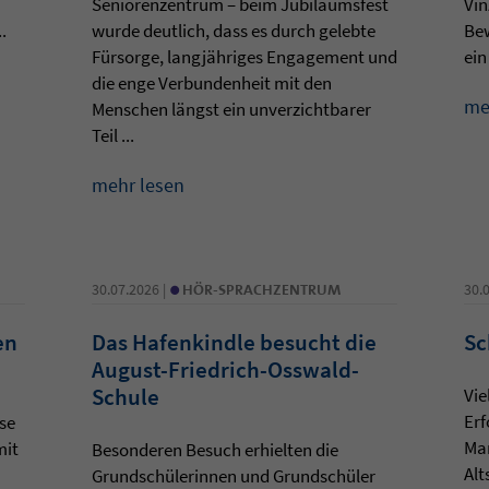
Seniorenzentrum – beim Jubiläumsfest
Vin
.
wurde deutlich, dass es durch gelebte
Be
Fürsorge, langjähriges Engagement und
ein
die enge Verbundenheit mit den
me
Menschen längst ein unverzichtbarer
Teil ...
mehr lesen
•
30.07.2026 |
HÖR-SPRACHZENTRUM
30.
en
Das Hafenkindle besucht die
Sc
August-Friedrich-Osswald-
Schule
Vie
Erf
se
Ma
mit
Besonderen Besuch erhielten die
Alt
Grundschülerinnen und Grundschüler