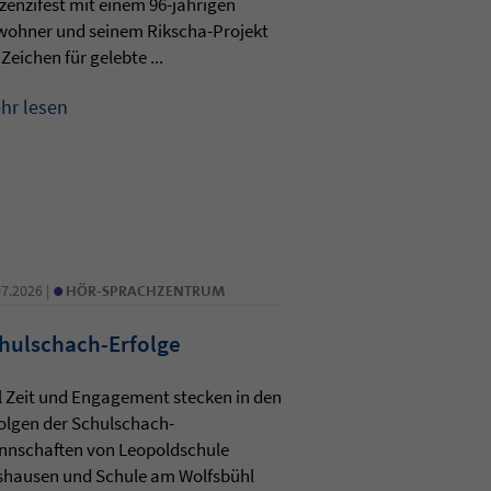
zenzifest mit einem 96-jährigen
wohner und seinem Rikscha-Projekt
 Zeichen für gelebte ...
hr lesen
•
07.2026 |
HÖR-SPRACHZENTRUM
hulschach-Erfolge
l Zeit und Engagement stecken in den
olgen der Schulschach-
nnschaften von Leopoldschule
shausen und Schule am Wolfsbühl