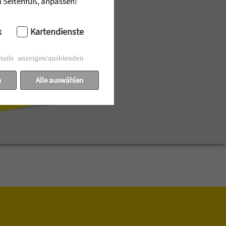
im Seitenfuß, anpassen!
k
Kartendienste
tails anzeigen/ausblenden
n
Alle auswählen