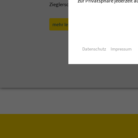
zur Privatsphäre jederzeit a
Zieglerschen. Lassen Sie sich davon anst
mehr lesen »
aktuelle Ausgabe d
Datenschutz
Impressum