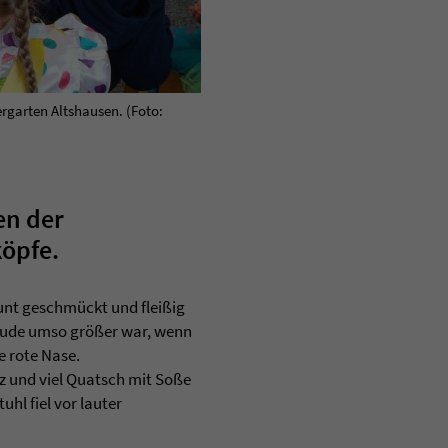
ergarten Altshausen. (Foto:
en der
köpfe.
nt geschmückt und fleißig
reude umso größer war, wenn
e rote Nase.
 und viel Quatsch mit Soße
hl fiel vor lauter