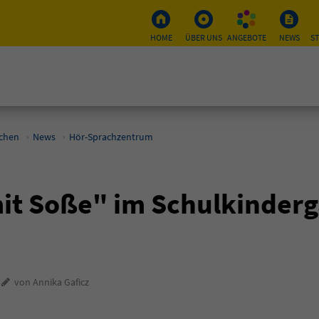
HOME
ÜBER UNS
ANGEBOTE
NEWS
S
schen
News
Hör-Sprachzentrum
mit Soße" im Schulkinder
4
von Annika Gaficz