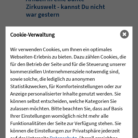
Zirkuswelt - kannst Du nicht
war gestern
Eine Woche lang herrschte in Arnach
Cookie-Verwaltung
ganz besondere Zirkusluft: Gemeinsam
haben die Sprachheilschule Arnach der
Wir verwenden Cookies, um Ihnen ein optimales
Zieglerschen, die Grundschule Arnach
Webseiten-Erlebnis zu bieten. Dazu zählen Cookies, die
und der Kindergarten Arnach ein
für den Betrieb der Seite und für die Steuerung unserer
außergewöhnliches Zirkusprojekt mit
kommerziellen Unternehmensziele notwendig sind,
dem Zirkus ZappZarap aus Leverkusen
sowie solche, die lediglich zu anonymen
...
Statistikzwecken, für Komforteinstellungen oder zur
Anzeige personalisierter Inhalte genutzt werden. Sie
mehr lesen
können selbst entscheiden, welche Kategorien Sie
zulassen möchten. Bitte beachten Sie, dass auf Basis
Ihrer Einstellungen womöglich nicht mehr alle
•
Funktionalitäten der Seite zur Verfügung stehen. Sie
28.07.2026 |
ALTENHILFE
können die Einstellungen zur Privatsphäre jederzeit
auf der Unterseite
Datenschutz
, überall erreichbar