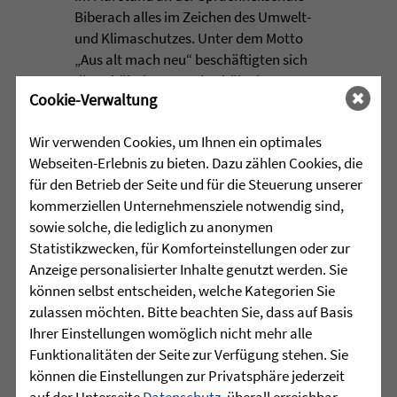
Biberach alles im Zeichen des Umwelt-
und Klimaschutzes. Unter dem Motto
„Aus alt mach neu“ beschäftigten sich
die Schülerinnen und Schüler im
Cookie-Verwaltung
Rahmen einer Projektwoche intensiv
mit den Themen Müllvermeidung, ...
Wir verwenden Cookies, um Ihnen ein optimales
Webseiten-Erlebnis zu bieten. Dazu zählen Cookies, die
mehr lesen
für den Betrieb der Seite und für die Steuerung unserer
kommerziellen Unternehmensziele notwendig sind,
sowie solche, die lediglich zu anonymen
•
Statistikzwecken, für Komforteinstellungen oder zur
29.07.2026 |
HÖR-SPRACHZENTRUM
Anzeige personalisierter Inhalte genutzt werden. Sie
Mutmurmeln und
können selbst entscheiden, welche Kategorien Sie
Rechenmäuse - auf geht´s in
zulassen möchten. Bitte beachten Sie, dass auf Basis
Ihrer Einstellungen womöglich nicht mehr alle
die Schulzeit
Funktionalitäten der Seite zur Verfügung stehen. Sie
können die Einstellungen zur Privatsphäre jederzeit
Am Mittwoch, 27.07.26 verabschiedete
auf der Unterseite
Datenschutz
, überall erreichbar