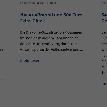
•
04.08.2026 |
ALTENHILFE
03.
Neues VRmobil und 500 Euro
Se
Extra-Glück
De
Die Diakonie-Sozialstation Mössingen
Sei
freute sich in diesem Jahr über eine
Lut
doppelte Unterstützung durch das
Sen
Gewinnsparen der Volksbanken und ...
wur
der
Für
mehr lesen
die
Men
Teil
...
me