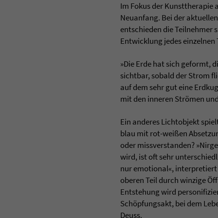
Im Fokus der Kunsttherapie 
Neuanfang. Bei der aktuelle
entschieden die Teilnehmer s
Entwicklung jedes einzelnen 
»Die Erde hat sich geformt, 
sichtbar, sobald der Strom f
auf dem sehr gut eine Erdkug
mit den inneren Strömen un
Ein anderes Lichtobjekt spie
blau mit rot-weißen Absetzu
oder missverstanden? »Nirgen
wird, ist oft sehr unterschie
nur emotional«, interpretier
oberen Teil durch winzige Ö
Entstehung wird personifizier
Schöpfungsakt, bei dem Lebe
Deuss.