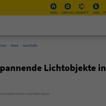
HOME
ÜBER UNS
ANGEBOTE
NEWS
S
schen
News
Suchthilfe
pannende Licht­objekte i
 Annette Scherer und Peter Deuss