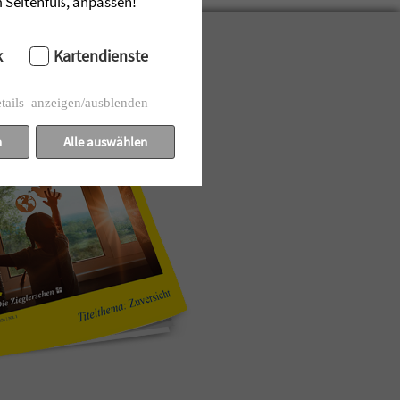
im Seitenfuß, anpassen!
k
Kartendienste
tails anzeigen/ausblenden
n
Alle auswählen