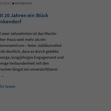
•
08.2026 |
ALTENHILFE
it 20 Jahren ein Stück
nkendorf
t zwei Jahrzehnten ist das Martin-
her-Haus weit mehr als ein
iorenzentrum – beim Jubiläumsfest
de deutlich, dass es durch gelebte
sorge, langjähriges Engagement und
 enge Verbundenheit mit den
schen längst ein unverzichtbarer
 ...
hr lesen