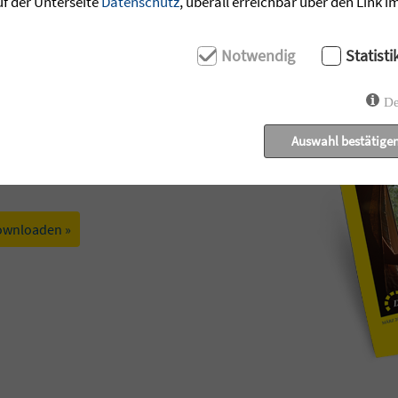
uf der Unterseite
Datenschutz
, überall erreichbar über den Link 
Notwendig
Statisti
De
Auswahl bestätige
t: Geschichten der Zuversicht aus den
ecken.
ownloaden »