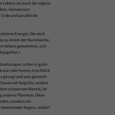
n Lebens als auch der eigene
halten. Gemeinsam
 Erde und parallel die
gestüme Energie. Die wird
uss zu einem der Kunstwerke,
 zum Anlass genommen, sich
chzugehen.<
Absetzungen, unten in grün-
raut oder fremd, ersichtlich
Was gesagt und was gemeint
rfassen wir kognitiv, andere
t dem schwarzen Mantel, im
g unseres Planeten. Diese
erden, sondern ein
beieinander liegen«, erklärt