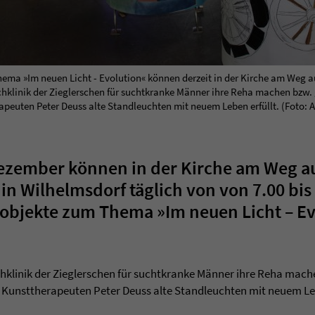
hema »Im neuen Licht - Evolution« können derzeit in der Kirche am Weg 
chklinik der Zieglerschen für suchtkranke Männer ihre Reha machen bzw
euten Peter Deuss alte Standleuchten mit neuem Leben erfüllt. (Foto: A
Dezember können in der Kirche am Weg a
in Wilhelms­dorf täglich von von 7.00 bis
t­objekte zum Thema »Im neuen Licht – E
achklinik der Zieglerschen für suchtkranke Männer ihre Reha mac
unsttherapeuten Peter Deuss alte Standleuchten mit neuem Leb