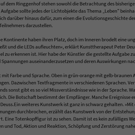
auf dem Ringgenhof stehen sowohl die Betrachtung des bisherige
n Aufgabe sollte jedes der Lichtobjekte das Thema „Leben" bein
ich darüber hinaus dafür, zum einen die Evolutionsgeschichte der
Teilnehmers darzustellen.
die Kontinente haben ihren Platz, doch im Inneren brodelt eine un
ließt und die LEDs aufleuchten«, erklärt Kunsttherapeut Peter De
el zu erkennen ist. Hier habe der Künstler die gestellte Aufgabe
d Spannungen auseinanderzusetzen und deren Auswirkungen na
lt mit Farbe und Sprache. Oben in grün-orange mit gelb-braunen 
ngen. Dazwischen Textfragmente in verschiedenen Sprachen. Vert
ds sonst gibt es so viel Missverständnisse wie in der Sprache. 
dlich. Die Botschaft bestimmt der Empfänger. Manche Ereignisse e
t Deuss.Ein weiteres Kunstwerk ist ganz in schwarz gehalten. »Mi
ffnungen durchbrochen, erzählt das Kunstwerk von der Entstehun
t. Eine Totenkopffigur ist zu sehen. Damit ist es kein zufälliges W
n und Tod, Aktion und Reaktion, Schöpfung und Zerstörung nahe 