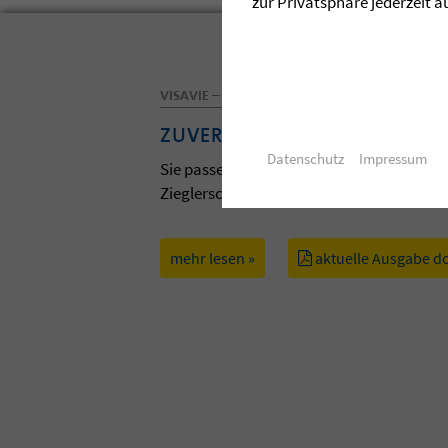
zur Privatsphäre jederzeit a
VISAVIE – DAS MAGAZIN DER ZIEGLERSCHEN
ZUVERSICHT
Datenschutz
Impressum
Sie passen zum Frühling und zur Osterzei
Zieglerschen. Lassen Sie sich davon anst
mehr lesen »
aktuelle Ausgabe d