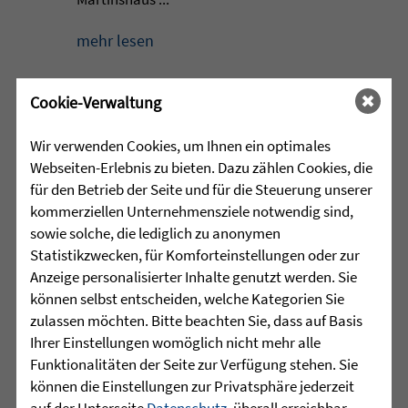
mehr lesen
Cookie-Verwaltung
•
29.07.2026 |
HÖR-SPRACHZENTRUM
Wir verwenden Cookies, um Ihnen ein optimales
Webseiten-Erlebnis zu bieten. Dazu zählen Cookies, die
Projektwoche „Aus alt mach
für den Betrieb der Seite und für die Steuerung unserer
neu“ und 25 Jahre
kommerziellen Unternehmensziele notwendig sind,
Sprachheilschule Biberach
sowie solche, die lediglich zu anonymen
Statistikzwecken, für Komforteinstellungen oder zur
Im Mai stand an der Sprachheilschule
Anzeige personalisierter Inhalte genutzt werden. Sie
Biberach alles im Zeichen des Umwelt-
können selbst entscheiden, welche Kategorien Sie
und Klimaschutzes. Unter dem Motto
zulassen möchten. Bitte beachten Sie, dass auf Basis
„Aus alt mach neu“ beschäftigten sich
Ihrer Einstellungen womöglich nicht mehr alle
die Schülerinnen und Schüler im
Funktionalitäten der Seite zur Verfügung stehen. Sie
Rahmen einer Projektwoche intensiv
können die Einstellungen zur Privatsphäre jederzeit
mit den Themen Müllvermeidung, ...
auf der Unterseite
Datenschutz
, überall erreichbar