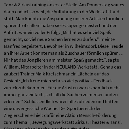
Tanz & Zirkustraining an erster Stelle. Am Donnerstag war es
dann endlich so weit, die Aufführung in der Werkstatt fand
statt. Man konnte die Anspannung unserer Artisten förmlich
spüren.Trotz allem haben sie es super gemeistert und der
Auftritt war ein voller Erfolg. „Mir hat es sehr viel Spaß
gemacht, so viel neue Sachen lernen zu dürfen.“, meinte
Manfred begeistert, Bewohner in Wilhelmsdorf. Diese Freude
an ihrer Arbeit konnte man als Zuschauer förmlich spüren. „
Mir hat das Jonglieren am meisten Spaß gemacht.“, sagte
William, Mitarbeiter in der NEULAND-Werkstatt . Genau das
zaubert Trainer Maik Kretschmar ein Lächeln auf das
Gesicht: „Ich freue mich sehr so viel positives Feedback
zurück zubekommen. Für die Artisten war es nämlich nicht
immer ganz einfach, sich all die Sachen zu merken und zu
erlernen.“ Schlussendlich waren alle zufrieden und hatten
eine unvergessliche Woche. Der Sportbereich der
Zieglerschen erhielt dafür eine Aktion Mensch-Förderung
zum Thema: „Bewegungswerkstatt Zirkus, Theater & Tanz“.