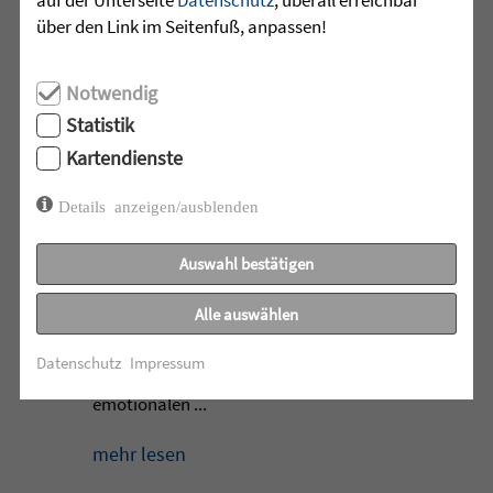
über den Link im Seitenfuß, anpassen!
mehr lesen
Notwendig
Statistik
•
29.07.2026 |
HÖR-SPRACHZENTRUM
Kartendienste
Mutmurmeln und
Details anzeigen/ausblenden
Rechenmäuse - auf geht´s in
die Schulzeit
Auswahl bestätigen
Am Mittwoch, 27.07.26 verabschiedete
Alle auswählen
das Team des Schulkindergartens der
Leopoldschule in Altshausen die
Datenschutz
Impressum
Vorschüler mit einer bunten und
emotionalen ...
mehr lesen