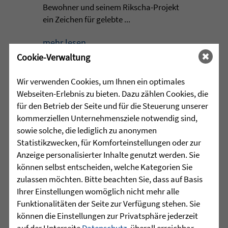
Bewohner und seinem Rikscha-Projekt
ein Zeichen für gelebte ...
mehr lesen
Cookie-Verwaltung
Wir verwenden Cookies, um Ihnen ein optimales
•
30.07.2026 |
JUGENDHILFE
Webseiten-Erlebnis zu bieten. Dazu zählen Cookies, die
für den Betrieb der Seite und für die Steuerung unserer
Grenzen verschieben, Stärken
kommerziellen Unternehmensziele notwendig sind,
entdecken
sowie solche, die lediglich zu anonymen
Statistikzwecken, für Komforteinstellungen oder zur
Manchmal beginnt die wichtigste Reise
Anzeige personalisierter Inhalte genutzt werden. Sie
nicht mit einer Entfernung, sondern mit
können selbst entscheiden, welche Kategorien Sie
dem Schritt aus der eigenen
zulassen möchten. Bitte beachten Sie, dass auf Basis
Komfortzone. Für eine Gruppe junger
Ihrer Einstellungen womöglich nicht mehr alle
Menschen aus dem Martinshaus
Funktionalitäten der Seite zur Verfügung stehen. Sie
Kleintobel führte dieser Schritt im Juni
können die Einstellungen zur Privatsphäre jederzeit
zum Outward ...
auf der Unterseite
Datenschutz
, überall erreichbar