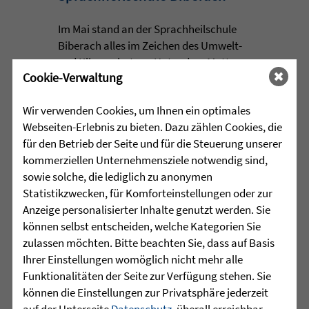
Im Mai stand an der Sprachheilschule
Biberach alles im Zeichen des Umwelt-
und Klimaschutzes. Unter dem Motto
Cookie-Verwaltung
„Aus alt mach neu“ beschäftigten sich
die Schülerinnen und Schüler im
Wir verwenden Cookies, um Ihnen ein optimales
Rahmen einer Projektwoche intensiv
Webseiten-Erlebnis zu bieten. Dazu zählen Cookies, die
mit den Themen Müllvermeidung, ...
für den Betrieb der Seite und für die Steuerung unserer
mehr lesen
kommerziellen Unternehmensziele notwendig sind,
sowie solche, die lediglich zu anonymen
Statistikzwecken, für Komforteinstellungen oder zur
Anzeige personalisierter Inhalte genutzt werden. Sie
•
können selbst entscheiden, welche Kategorien Sie
29.07.2026 |
HÖR-SPRACHZENTRUM
zulassen möchten. Bitte beachten Sie, dass auf Basis
Mutmurmeln und
Ihrer Einstellungen womöglich nicht mehr alle
Rechenmäuse - auf geht´s in
Funktionalitäten der Seite zur Verfügung stehen. Sie
die Schulzeit
können die Einstellungen zur Privatsphäre jederzeit
auf der Unterseite
Datenschutz
, überall erreichbar