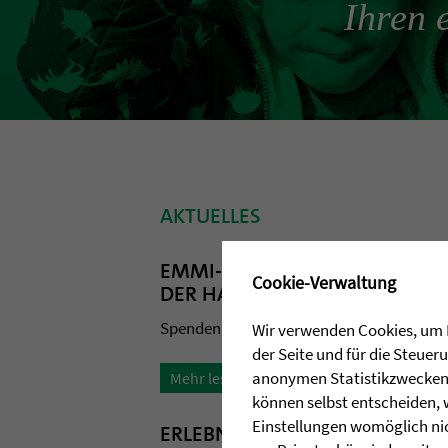
Ihren 
AKTUELLES
EMMI-STIFTUNG AUS BALINGEN
✖
Cookie-Verwaltung
DER HASLACHMÜHLE
Spendenübergabe für neues Zuhause für H
Wir verwenden Cookies, um I
der Seite und für die Steue
anonymen Statistikzwecken, 
Mehr lesen
können selbst entscheiden, 
Einstellungen womöglich nic
ERLEBNISPÄDAGOGISCHE FREIZ