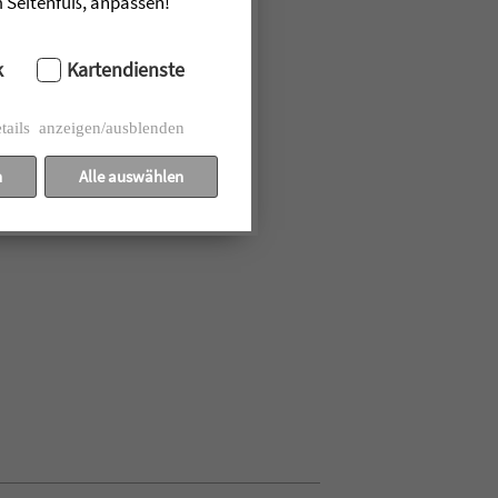
im Seitenfuß, anpassen!
k
Kartendienste
tails anzeigen/ausblenden
n
Alle auswählen