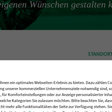
eigenen Wünschen gestalten 
STANDOR
 SPENDET FÜR PROJEKT IN
Kartendienste
Privatsphären
Cookie Einst
asen und ...
hnen ein optimales Webseiten-Erlebnis zu bieten. Dazu zählen Coo
rung unserer kommerziellen Unternehmensziele notwendig sind, sow
für Komforteinstellungen oder zur Anzeige personalisierter Inha
welche Kategorien Sie zulassen möchten. Bitte beachten Sie, dass 
ht mehr alle Funktionalitäten der Seite zur Verfügung stehen. Si
EIT IM ALLGÄU STÄRKT