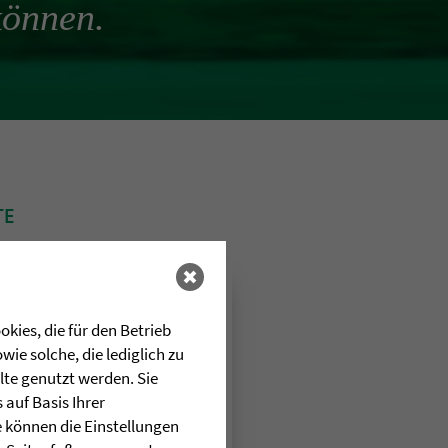
können.
TE
 sind aufgrund Ihrer
einstellungen deaktiviert.
ellungen bearbeiten
kies, die für den Betrieb
ie solche, die lediglich zu
lte genutzt werden. Sie
auf Basis Ihrer
e können die Einstellungen