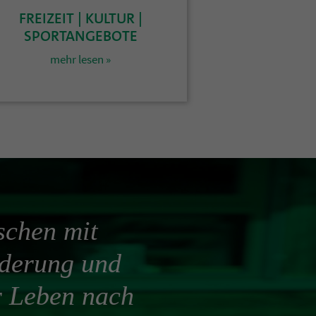
FREIZEIT | KULTUR |
SPORTANGEBOTE
mehr lesen »
schen mit
rderung und
hr Leben nach