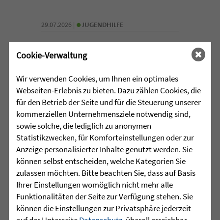
•
29.07.2026 |
JUGENDHILFE
Vertrauen. Mehr braucht es
Cookie-Verwaltung
manchmal nicht.
Wir verwenden Cookies, um Ihnen ein optimales
Acht junge Menschen feierten Ende Juli
Webseiten-Erlebnis zu bieten. Dazu zählen Cookies, die
ihren erfolgreichen Abschluss der 10.
für den Betrieb der Seite und für die Steuerung unserer
Klasse in der Jugendhilfeeinrichtung
kommerziellen Unternehmensziele notwendig sind,
Martinshaus ...
sowie solche, die lediglich zu anonymen
Statistikzwecken, für Komforteinstellungen oder zur
mehr lesen
Anzeige personalisierter Inhalte genutzt werden. Sie
können selbst entscheiden, welche Kategorien Sie
zulassen möchten. Bitte beachten Sie, dass auf Basis
•
Ihrer Einstellungen womöglich nicht mehr alle
29.07.2026 |
HÖR-SPRACHZENTRUM
Funktionalitäten der Seite zur Verfügung stehen. Sie
können die Einstellungen zur Privatsphäre jederzeit
Projektwoche „Aus alt mach
auf der Unterseite
Datenschutz
, überall erreichbar