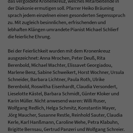
das vergoldete Kronenkreuz, welches Mitarbeitende in
der Diakonie ermutigen soll. Pfarrer Heiko Bräuning
sprach jedem einzelnen einen gesonderten Segensspruch
zu. Mit zugleich besinnlichen, erfrischenden und
lebhaften Klängen umrandete Pianist Michael Schlierf
die feierliche Ehrung.
Bei der Feierlichkeit wurden mit dem Kronenkreuz
ausgezeichnet: Anna Mrochen, Peter Deuß, Rita
Berenbold, Michael Wachter, Elissavet Georgiadou,
Marlene Benz, Sabine Schweikert, Horst Wochner, Ursula
Schneider, Barbara Lichtner, Paula Roth, Ulrike
Berenbold, Roswitha Eisenhardt, Claudia Versondert,
Lieselotte Kästel, Barbara Schmidt, Günter Kloker und
Karin Müller. Nicht anwesend waren: Willi Ruser,
Wolfgang Redlich, Helga Schmitz, Konstantin Mayer,
Jörg Maucher, Susanne Restle, Reinhold Sauter, Claudia
Kerle, Karl Hanßmann, Caroline Wehe, Petra Klabuhn,
Brigitte Bernsau, Gertrud Panzeri und Wolfgang Schreier.