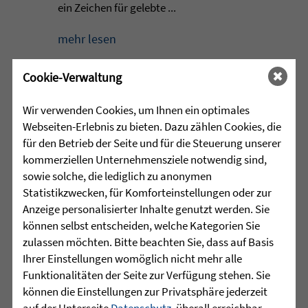
ein Zeichen für gelebte ...
mehr lesen
Cookie-Verwaltung
•
30.07.2026 |
JUGENDHILFE
Wir verwenden Cookies, um Ihnen ein optimales
Webseiten-Erlebnis zu bieten. Dazu zählen Cookies, die
Grenzen verschieben, Stärken
für den Betrieb der Seite und für die Steuerung unserer
entdecken
kommerziellen Unternehmensziele notwendig sind,
sowie solche, die lediglich zu anonymen
Manchmal beginnt die wichtigste Reise
Statistikzwecken, für Komforteinstellungen oder zur
nicht mit einer Entfernung, sondern mit
Anzeige personalisierter Inhalte genutzt werden. Sie
dem Schritt aus der eigenen
können selbst entscheiden, welche Kategorien Sie
Komfortzone. Für eine Gruppe junger
zulassen möchten. Bitte beachten Sie, dass auf Basis
Menschen aus dem Martinshaus
Ihrer Einstellungen womöglich nicht mehr alle
Kleintobel führte dieser Schritt im Juni
Funktionalitäten der Seite zur Verfügung stehen. Sie
zum Outward ...
können die Einstellungen zur Privatsphäre jederzeit
auf der Unterseite
Datenschutz
, überall erreichbar