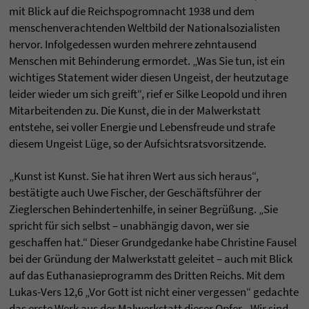
mit Blick auf die Reichspogromnacht 1938 und dem
menschenverachtenden Weltbild der Nationalsozialisten
hervor. Infolgedessen wurden mehrere zehntausend
Menschen mit Behinderung ermordet. „Was Sie tun, ist ein
wichtiges Statement wider diesen Ungeist, der heutzutage
leider wieder um sich greift“, rief er Silke Leopold und ihren
Mitarbeitenden zu. Die Kunst, die in der Malwerkstatt
entstehe, sei voller Energie und Lebensfreude und strafe
diesem Ungeist Lüge, so der Aufsichtsratsvorsitzende.
„Kunst ist Kunst. Sie hat ihren Wert aus sich heraus“,
bestätigte auch Uwe Fischer, der Geschäftsführer der
Zieglerschen Behindertenhilfe, in seiner Begrüßung. „Sie
spricht für sich selbst – unabhängig davon, wer sie
geschaffen hat.“ Dieser Grundgedanke habe Christine Fausel
bei der Gründung der Malwerkstatt geleitet – auch mit Blick
auf das Euthanasieprogramm des Dritten Reichs. Mit dem
Lukas-Vers 12,6 „Vor Gott ist nicht einer vergessen“ gedachte
das erste Werk aus der Malwerkstatt dieser Opfer. „Wir sind