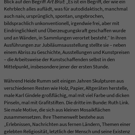
Blick auf den Begriff
Art Brut
: „Es ist ein Begriff, der wie ein
Kehrblech alles auflädt, was für autodidaktisch, manchmal
auch naiv, ursprünglich, spontan, ungebrochen,
bildsprachlich unkonventionell, irgendwie frei, aber mit
Eindringlichkeit und Überzeugungskraft geschaffen wurde
und an Wänden, in Sammlungen verortet besteht.“ In ihren
Ausführungen zur Jubiläumsausstellung stellte sie – neben
einem Abriss zu Geschichte, Ausstellungen und Kunstpreisen
– die Arbeitsweise der Kunstschaffenden selbst in den
Mittelpunkt, insbesondere jener der ersten Stunde.
Während Heide Rumm seit einigen Jahren Skulpturen aus
verschiedenen Resten wie Holz, Papier, Altgeräten herstelle,
male Karl Gindele großflächig, mal mit viel Farbe und dicken
Pinseln, mal mit Grafitstiften. Die dritte im Bunde: Ruth Link.
Sie male Motive, die sich aus kleinen Mosaikflächen
zusammensetzen. Ihre Themenwelt bestehe aus
„Erlebnissen, Nachrichten aus fernen Ländern, Themen einer
gelebten Religiosität, letztlich der Mensch und seine Existenz