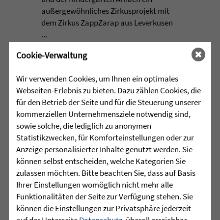
außergewöhnliches Zirkusprojekt mit
dem Zirkus ZappZarap aus Leverkusen
...
Cookie-Verwaltung
mehr lesen
Wir verwenden Cookies, um Ihnen ein optimales
Webseiten-Erlebnis zu bieten. Dazu zählen Cookies, die
•
für den Betrieb der Seite und für die Steuerung unserer
28.07.2026 |
ALTENHILFE
kommerziellen Unternehmensziele notwendig sind,
sowie solche, die lediglich zu anonymen
Zeit füreinander
Statistikzwecken, für Komforteinstellungen oder zur
Anzeige personalisierter Inhalte genutzt werden. Sie
Beim Klientencafé der Diakonie-
können selbst entscheiden, welche Kategorien Sie
Sozialstation Mössingen standen
zulassen möchten. Bitte beachten Sie, dass auf Basis
Begegnungen, Gespräche und
Ihrer Einstellungen womöglich nicht mehr alle
gemeinsame Momente im ...
Funktionalitäten der Seite zur Verfügung stehen. Sie
können die Einstellungen zur Privatsphäre jederzeit
mehr lesen
auf der Unterseite
Datenschutz
, überall erreichbar