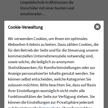
Leopoldschule in Altshausen die
Vorschüler mit einer bunten und
emotionalen ...
mehr lesen
Cookie-Verwaltung
Wir verwenden Cookies, um Ihnen ein optimales
Webseiten-Erlebnis zu bieten. Dazu zählen Cookies, die
•
29.07.2026 |
HÖR-SPRACHZENTRUM
für den Betrieb der Seite und für die Steuerung unserer
kommerziellen Unternehmensziele notwendig sind,
220 Kinder verwandeln
sowie solche, die lediglich zu anonymen
Arnach in eine bunte
Statistikzwecken, für Komforteinstellungen oder zur
Zirkuswelt - kannst Du nicht
Anzeige personalisierter Inhalte genutzt werden. Sie
war gestern
können selbst entscheiden, welche Kategorien Sie
zulassen möchten. Bitte beachten Sie, dass auf Basis
Eine Woche lang herrschte in Arnach
Ihrer Einstellungen womöglich nicht mehr alle
ganz besondere Zirkusluft: Gemeinsam
Funktionalitäten der Seite zur Verfügung stehen. Sie
haben die Sprachheilschule Arnach der
können die Einstellungen zur Privatsphäre jederzeit
Zieglerschen, die Grundschule Arnach
auf der Unterseite
Datenschutz
, überall erreichbar