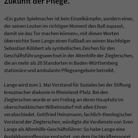
Zukunft der Pflege.
»Ein guter Spielmacher ist kein Einzel­kämpfer, sondern einer,
der seinen Leuten im richtigen Moment den Ball zupasst,
damit sie das Tor machen können«, mit diesen Worten
überreichte Sven Lange einen Fußball an seinen Nachfolger
Sebastian Köbbert als symbolisches Zeichen für den
Geschäfts­führungswechsel in der Alten­hilfe der Zieglerschen,
die an mehr als 20 Stand­orten in Baden-Württemberg
stationäre und ambulante Pflege­angebote betreibt.
Lange wird zum 1. Mai Vorstand für Soziales bei der Stiftung
kreuznacher diakonie in Rheinland-Pfalz. Bei den
Zieglerschen wurde er am Freitag an deren Hauptsitz im
ober­schwäbischen Wilhelms­dorf mit allen Ehren
verabschiedet. Gottfried Heinzmann, fachlich-theologischer
Vorstand der Zieglerschen, würdigte die Verdienste von Sven
Lange als Alten­hilfe-Geschäfts­führer: So habe Lange eine
Ausbildungsoffensive gestartet, um dem Fachkräftemangel