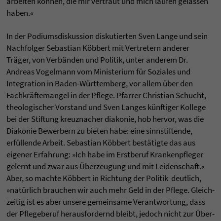
arbeiten können, die mir vertraut und mich laufen gelassen
haben.«
In der Podiums­diskussion disku­tierten Sven Lange und sein
Nach­folger Sebastian Köbbert mit Vertretern anderer
Träger, von Verbänden und Politik, unter anderem Dr.
Andreas Vogelmann vom Ministerium für Soziales und
Integration in Baden-Württemberg, vor allem über den
Fachkräfte­mangel in der Pflege. Pfarrer Christian Schucht,
theologischer Vorstand und Sven Langes künftiger Kollege
bei der Stiftung kreuznacher diakonie, hob hervor, was die
Diakonie Bewerbern zu bieten habe: eine sinnstiftende,
erfüllende Arbeit. Sebastian Köbbert bestätigte das aus
eigener Erfahrung: »Ich habe im Erstberuf Kranken­pfleger
gelernt und zwar aus Über­zeugung und mit Leiden­schaft.«
Aber, so machte Köbbert in Richtung der Politik deutlich,
»natürlich brauchen wir auch mehr Geld in der Pflege. Gleich­
zeitig ist es aber unsere gemeinsame Verant­wortung, dass
der Pflege­beruf heraus­fordernd bleibt, jedoch nicht zur Über­