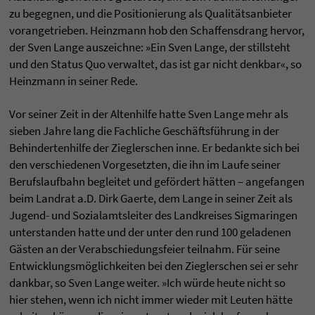
zu begegnen, und die Positionierung als Qualitätsa­nbieter
voran­getrieben. Heinzmann hob den Schaffens­drang hervor,
der Sven Lange auszeichne: »Ein Sven Lange, der still­steht
und den Status Quo verwaltet, das ist gar nicht denkbar«, so
Heinzmann in seiner Rede.
Vor seiner Zeit in der Altenhilfe hatte Sven Lange mehr als
sieben Jahre lang die Fachliche Geschäfts­führung in der
Behindertenhilfe der Zieglerschen inne. Er bedankte sich bei
den verschiedenen Vorgesetzten, die ihn im Laufe seiner
Berufs­laufbahn begleitet und gefördert hätten – angefangen
beim Landrat a.D. Dirk Gaerte, dem Lange in seiner Zeit als
Jugend- und Sozialamts­leiter des Land­kreises Sigmaringen
unter­standen hatte und der unter den rund 100 geladenen
Gästen an der Verabschiedungs­feier teilnahm. Für seine
Entwicklungs­möglichkeiten bei den Zieglerschen sei er sehr
dankbar, so Sven Lange weiter. »Ich würde heute nicht so
hier stehen, wenn ich nicht immer wieder mit Leuten hätte