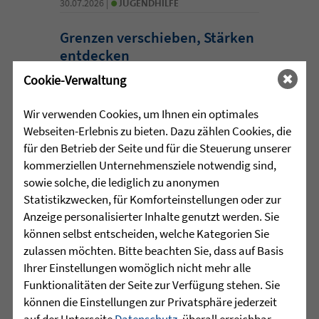
•
30.07.2026 |
JUGENDHILFE
Grenzen verschieben, Stärken
entdecken
Cookie-Verwaltung
Manchmal beginnt die wichtigste Reise
nicht mit einer Entfernung, sondern mit
Wir verwenden Cookies, um Ihnen ein optimales
dem Schritt aus der eigenen
Webseiten-Erlebnis zu bieten. Dazu zählen Cookies, die
Komfortzone. Für eine Gruppe junger
für den Betrieb der Seite und für die Steuerung unserer
Menschen aus dem Martinshaus
kommerziellen Unternehmensziele notwendig sind,
Kleintobel führte dieser Schritt im Juni
sowie solche, die lediglich zu anonymen
zum Outward ...
Statistikzwecken, für Komforteinstellungen oder zur
Anzeige personalisierter Inhalte genutzt werden. Sie
mehr lesen
können selbst entscheiden, welche Kategorien Sie
zulassen möchten. Bitte beachten Sie, dass auf Basis
Ihrer Einstellungen womöglich nicht mehr alle
Funktionalitäten der Seite zur Verfügung stehen. Sie
•
30.07.2026 |
HÖR-SPRACHZENTRUM
können die Einstellungen zur Privatsphäre jederzeit
auf der Unterseite
Datenschutz
, überall erreichbar