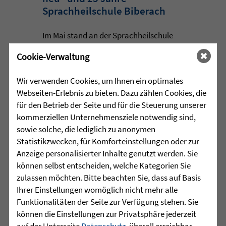
Sprachheilschule Biberach
Im Mai stand an der Sprachheilschule
Biberach alles im Zeichen des Umwelt-
Cookie-Verwaltung
und Klimaschutzes. Unter dem Motto
„Aus alt mach neu“ beschäftigten sich
Wir verwenden Cookies, um Ihnen ein optimales
die Schülerinnen und Schüler im
Webseiten-Erlebnis zu bieten. Dazu zählen Cookies, die
Rahmen einer Projektwoche intensiv
für den Betrieb der Seite und für die Steuerung unserer
mit den Themen Müllvermeidung, ...
kommerziellen Unternehmensziele notwendig sind,
sowie solche, die lediglich zu anonymen
mehr lesen
Statistikzwecken, für Komforteinstellungen oder zur
Anzeige personalisierter Inhalte genutzt werden. Sie
können selbst entscheiden, welche Kategorien Sie
•
zulassen möchten. Bitte beachten Sie, dass auf Basis
29.07.2026 |
HÖR-SPRACHZENTRUM
Ihrer Einstellungen womöglich nicht mehr alle
Funktionalitäten der Seite zur Verfügung stehen. Sie
Mutmurmeln und
können die Einstellungen zur Privatsphäre jederzeit
Rechenmäuse - auf geht´s in
auf der Unterseite
Datenschutz
, überall erreichbar