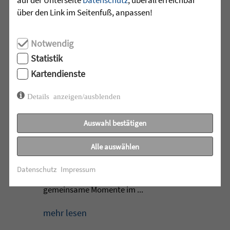
außergewöhnliches Zirkusprojekt mit
über den Link im Seitenfuß, anpassen!
dem Zirkus ZappZarap aus Leverkusen
...
Notwendig
mehr lesen
Statistik
Kartendienste
•
Details anzeigen/ausblenden
28.07.2026 |
ALTENHILFE
Auswahl bestätigen
Zeit füreinander
Alle auswählen
Beim Klientencafé der Diakonie-
Sozialstation Mössingen standen
Datenschutz
Impressum
Begegnungen, Gespräche und
gemeinsame Momente im ...
mehr lesen