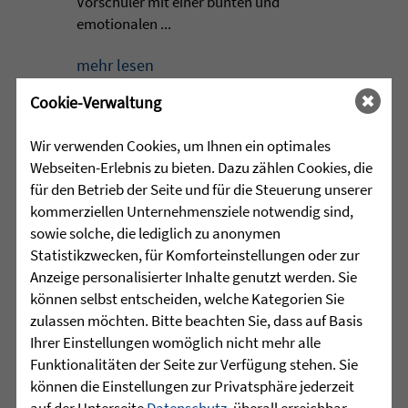
Vorschüler mit einer bunten und
emotionalen ...
mehr lesen
Cookie-Verwaltung
•
Wir verwenden Cookies, um Ihnen ein optimales
29.07.2026 |
HÖR-SPRACHZENTRUM
Webseiten-Erlebnis zu bieten. Dazu zählen Cookies, die
für den Betrieb der Seite und für die Steuerung unserer
220 Kinder verwandeln
kommerziellen Unternehmensziele notwendig sind,
Arnach in eine bunte
sowie solche, die lediglich zu anonymen
Zirkuswelt - kannst Du nicht
Statistikzwecken, für Komforteinstellungen oder zur
war gestern
Anzeige personalisierter Inhalte genutzt werden. Sie
können selbst entscheiden, welche Kategorien Sie
Eine Woche lang herrschte in Arnach
zulassen möchten. Bitte beachten Sie, dass auf Basis
ganz besondere Zirkusluft: Gemeinsam
Ihrer Einstellungen womöglich nicht mehr alle
haben die Sprachheilschule Arnach der
Funktionalitäten der Seite zur Verfügung stehen. Sie
Zieglerschen, die Grundschule Arnach
können die Einstellungen zur Privatsphäre jederzeit
und der Kindergarten Arnach ein
auf der Unterseite
Datenschutz
, überall erreichbar