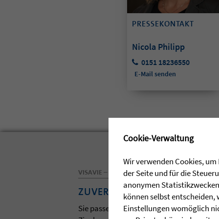
PRESSEKONTAKT
Nicola Philipp
0151 18236550
E-Mail senden
✖
Cookie-Verwaltung
Wir verwenden Cookies, um I
der Seite und für die Steue
VISAVIE – DAS MAGAZIN DER ZIEGLERSCHEN
anonymen Statistikzwecken, 
ZUVERSICHT
können selbst entscheiden, 
Einstellungen womöglich nic
Sie passen zum Frühling und zur Osterzei