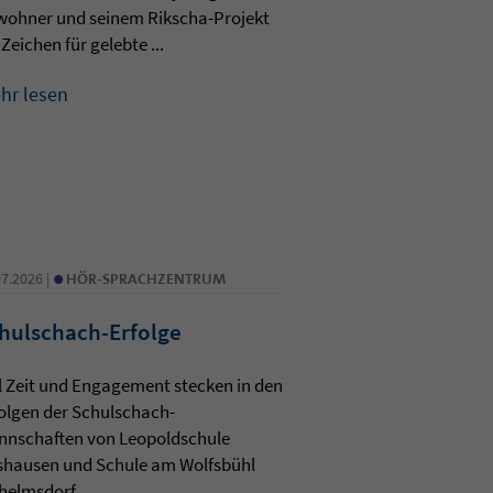
wohner und seinem Rikscha-Projekt
 Zeichen für gelebte ...
hr lesen
•
07.2026 |
HÖR-SPRACHZENTRUM
hulschach-Erfolge
l Zeit und Engagement stecken in den
olgen der Schulschach-
nnschaften von Leopoldschule
shausen und Schule am Wolfsbühl
helmsdorf. ...