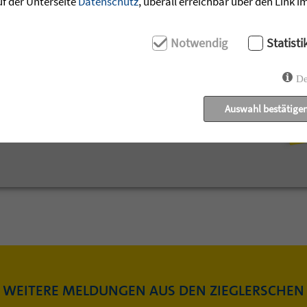
uf der Unterseite
Datenschutz
, überall erreichbar über den Link 
ecken.
Notwendig
Statisti
ownloaden »
De
Auswahl bestätige
WEITERE MELDUNGEN AUS DEN ZIEGLERSCHEN