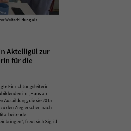
rer Weiterbildung als
 Aktelligül zur
in für die
agte Einrichtungsleiterin
szubildenden im „Haus am
n Ausbildung, die sie 2015
 zu den Zieglerschen nach
Mitarbeitende
nbringen“, freut sich Sigrid