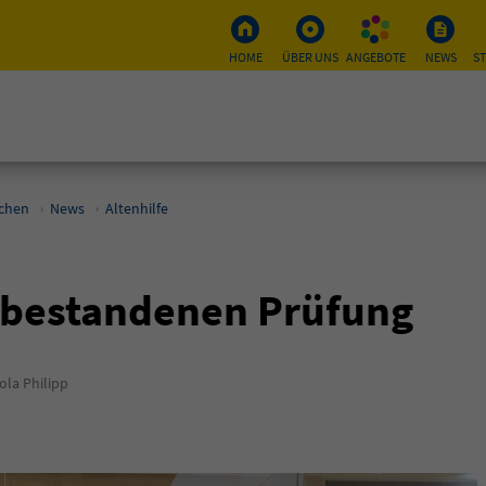
HOME
ÜBER UNS
ANGEBOTE
NEWS
S
schen
News
Altenhilfe
r bestandenen Prüfung
la Philipp