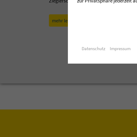
zur Privatsphäre jederzeit a
Zieglerschen. Lassen Sie sich davon anst
mehr lesen »
aktuelle Ausgabe d
Datenschutz
Impressum