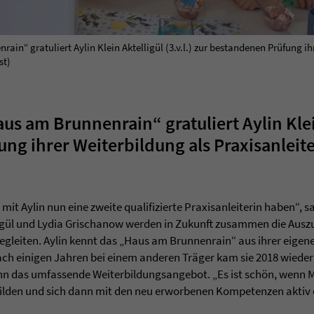
n“ gratuliert Aylin Klein Aktelligül (3.v.l.) zur bestandenen Prüfung ih
st)
s am Brunnenrain“ gratuliert Aylin Klein
ng ihrer Weiterbildung als Praxisanleiter
 mit Aylin nun eine zweite qualifizierte Praxisanleiterin haben“, s
elligül und Lydia Grischanow werden in Zukunft zusammen die Au
gleiten. Aylin kennt das „Haus am Brunnenrain“ aus ihrer eigene
ach einigen Jahren bei einem anderen Träger kam sie 2018 wieder
n das umfassende Weiterbildungsangebot. „Es ist schön, wenn 
lden und sich dann mit den neu erworbenen Kompetenzen aktiv ei