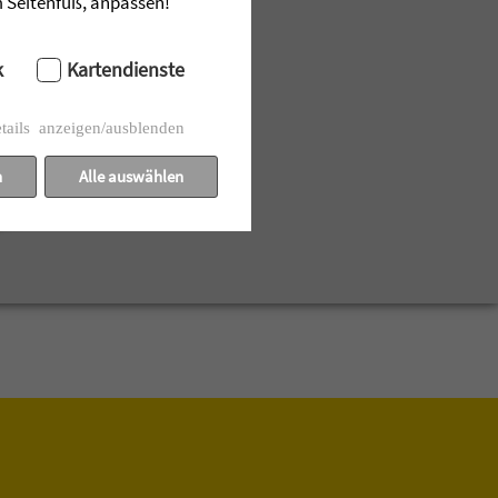
im Seitenfuß, anpassen!
k
Kartendienste
tails anzeigen/ausblenden
n
Alle auswählen