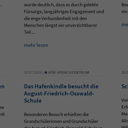
.
wurde deutlich, dass es durch gelebte
Be
Fürsorge, langjähriges Engagement und
ein
die enge Verbundenheit mit den
me
Menschen längst ein unverzichtbarer
Teil ...
mehr lesen
•
30.07.2026 |
HÖR-SPRACHZENTRUM
30.
en
Das Hafenkindle besucht die
Sc
August-Friedrich-Osswald-
Schule
Vie
Erf
se
Ma
mit
Besonderen Besuch erhielten die
Alt
Grundschülerinnen und Grundschüler
Wil
der August-Friedrich-Osswald-Schule in