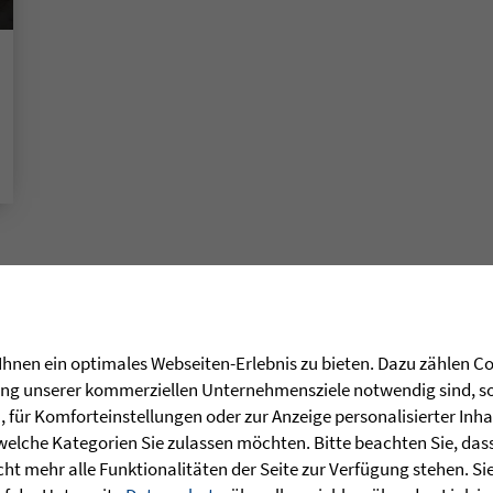
hnen ein optimales Webseiten-Erlebnis zu bieten. Dazu zählen Coo
rung unserer kommerziellen Unternehmensziele notwendig sind, sow
für Komforteinstellungen oder zur Anzeige personalisierter Inha
welche Kategorien Sie zulassen möchten. Bitte beachten Sie, dass 
ht mehr alle Funktionalitäten der Seite zur Verfügung stehen. Si
t: Geschichten der Zuversicht aus den