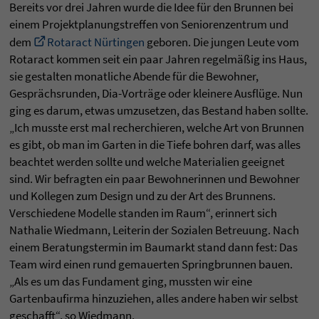
Bereits vor drei Jahren wurde die Idee für den Brunnen bei
einem Projektplanungstreffen von Seniorenzentrum und
dem
Rotaract Nürtingen
geboren. Die jungen Leute vom
Rotaract kommen seit ein paar Jahren regelmäßig ins Haus,
sie gestalten monatliche Abende für die Bewohner,
Gesprächsrunden, Dia-Vorträge oder kleinere Ausflüge. Nun
ging es darum, etwas umzusetzen, das Bestand haben sollte.
„Ich musste erst mal recherchieren, welche Art von Brunnen
es gibt, ob man im Garten in die Tiefe bohren darf, was alles
beachtet werden sollte und welche Materialien geeignet
sind. Wir befragten ein paar Bewohnerinnen und Bewohner
und Kollegen zum Design und zu der Art des Brunnens.
Verschiedene Modelle standen im Raum“, erinnert sich
Nathalie Wiedmann, Leiterin der Sozialen Betreuung. Nach
einem Beratungstermin im Baumarkt stand dann fest: Das
Team wird einen rund gemauerten Springbrunnen bauen.
„Als es um das Fundament ging, mussten wir eine
Gartenbaufirma hinzuziehen, alles andere haben wir selbst
geschafft“, so Wiedmann.