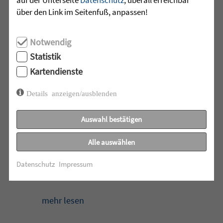
persönlich bei ihnen ...
über den Link im Seitenfuß, anpassen!
mehr lesen
Notwendig
Statistik
Kartendienste
•
30.07.2026 |
HÖR-SPRACHZENTRUM
Details anzeigen/ausblenden
Schulschach-Erfolge
Auswahl bestätigen
Viel Zeit und Engagement stecken in den
Erfolgen der Schulschach-
Alle auswählen
Mannschaften von Leopoldschule
Datenschutz
Impressum
Altshausen und Schule am Wolfsbühl
Wilhelmsdorf. ...
mehr lesen