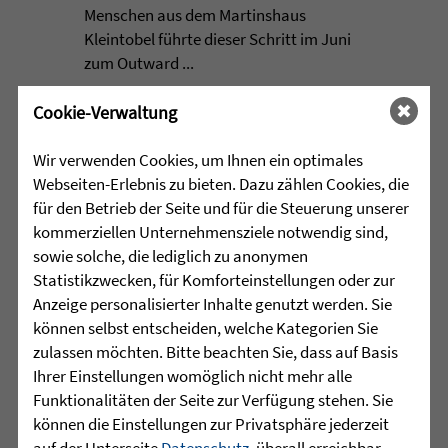
Menschen aus dem Martinshaus
Kleintobel führte dieser Schritt im Juni
zum Outward ...
mehr lesen
Cookie-Verwaltung
Wir verwenden Cookies, um Ihnen ein optimales
Webseiten-Erlebnis zu bieten. Dazu zählen Cookies, die
•
30.07.2026 |
HÖR-SPRACHZENTRUM
für den Betrieb der Seite und für die Steuerung unserer
kommerziellen Unternehmensziele notwendig sind,
Das Hafenkindle besucht die
sowie solche, die lediglich zu anonymen
August-Friedrich-Osswald-
Statistikzwecken, für Komforteinstellungen oder zur
Schule
Anzeige personalisierter Inhalte genutzt werden. Sie
können selbst entscheiden, welche Kategorien Sie
Besonderen Besuch erhielten die
zulassen möchten. Bitte beachten Sie, dass auf Basis
Grundschülerinnen und Grundschüler
Ihrer Einstellungen womöglich nicht mehr alle
der August-Friedrich-Osswald-Schule in
Funktionalitäten der Seite zur Verfügung stehen. Sie
Friedrichshafen noch kurz vor den
können die Einstellungen zur Privatsphäre jederzeit
Sommerferien: Das Hafenkindle schaute
auf der Unterseite
Datenschutz
, überall erreichbar