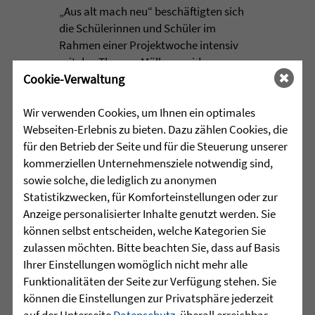
„Aus alt mach neu“ beschäftigten sich
die Schülerinnen und Schüler im
Rahmen einer Projektwoche intensiv
mit den Themen Müllvermeidung, ...
Cookie-Verwaltung
mehr lesen
Wir verwenden Cookies, um Ihnen ein optimales
Webseiten-Erlebnis zu bieten. Dazu zählen Cookies, die
für den Betrieb der Seite und für die Steuerung unserer
•
29.07.2026 |
HÖR-SPRACHZENTRUM
kommerziellen Unternehmensziele notwendig sind,
sowie solche, die lediglich zu anonymen
Mutmurmeln und
Statistikzwecken, für Komforteinstellungen oder zur
Rechenmäuse - auf geht´s in
Anzeige personalisierter Inhalte genutzt werden. Sie
die Schulzeit
können selbst entscheiden, welche Kategorien Sie
zulassen möchten. Bitte beachten Sie, dass auf Basis
Ihrer Einstellungen womöglich nicht mehr alle
Am Mittwoch, 27.07.26 verabschiedete
Funktionalitäten der Seite zur Verfügung stehen. Sie
das Team des Schulkindergartens der
können die Einstellungen zur Privatsphäre jederzeit
Leopoldschule in Altshausen die
auf der Unterseite
Datenschutz
, überall erreichbar
Vorschüler mit einer bunten und