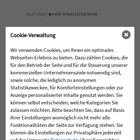
•
29.07.2026 |
HÖR-SPRACHZENTRUM
Mutmurmeln und
Cookie-Verwaltung
Rechenmäuse - auf geht´s in
die Schulzeit
Wir verwenden Cookies, um Ihnen ein optimales
Webseiten-Erlebnis zu bieten. Dazu zählen Cookies, die
Am Mittwoch, 27.07.26 verabschiedete
für den Betrieb der Seite und für die Steuerung unserer
das Team des Schulkindergartens der
kommerziellen Unternehmensziele notwendig sind,
Leopoldschule in Altshausen die
sowie solche, die lediglich zu anonymen
Vorschüler mit einer bunten und
Statistikzwecken, für Komforteinstellungen oder zur
emotionalen ...
Anzeige personalisierter Inhalte genutzt werden. Sie
können selbst entscheiden, welche Kategorien Sie
mehr lesen
zulassen möchten. Bitte beachten Sie, dass auf Basis
Ihrer Einstellungen womöglich nicht mehr alle
Funktionalitäten der Seite zur Verfügung stehen. Sie
•
können die Einstellungen zur Privatsphäre jederzeit
29.07.2026 |
HÖR-SPRACHZENTRUM
auf der Unterseite
Datenschutz
, überall erreichbar