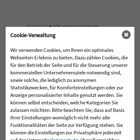
•
29.07.2026 |
HÖR-SPRACHZENTRUM
Cookie-Verwaltung
Mutmurmeln und
Rechenmäuse - auf geht´s in
Wir verwenden Cookies, um Ihnen ein optimales
die Schulzeit
Webseiten-Erlebnis zu bieten. Dazu zählen Cookies, die
für den Betrieb der Seite und für die Steuerung unserer
kommerziellen Unternehmensziele notwendig sind,
Am Mittwoch, 27.07.26 verabschiedete
sowie solche, die lediglich zu anonymen
das Team des Schulkindergartens der
Statistikzwecken, für Komforteinstellungen oder zur
Leopoldschule in Altshausen die
Anzeige personalisierter Inhalte genutzt werden. Sie
Vorschüler mit einer bunten und
können selbst entscheiden, welche Kategorien Sie
emotionalen ...
zulassen möchten. Bitte beachten Sie, dass auf Basis
mehr lesen
Ihrer Einstellungen womöglich nicht mehr alle
Funktionalitäten der Seite zur Verfügung stehen. Sie
können die Einstellungen zur Privatsphäre jederzeit
auf der Unterseite
Datenschutz
, überall erreichbar