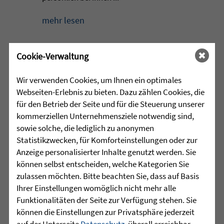
mehr lesen
Cookie-Verwaltung
•
30.07.2026 |
HÖR-SPRACHZENTRUM
Wir verwenden Cookies, um Ihnen ein optimales
Schulschach-Erfolge
Webseiten-Erlebnis zu bieten. Dazu zählen Cookies, die
für den Betrieb der Seite und für die Steuerung unserer
kommerziellen Unternehmensziele notwendig sind,
Viel Zeit und Engagement stecken in den
sowie solche, die lediglich zu anonymen
Erfolgen der Schulschach-
Statistikzwecken, für Komforteinstellungen oder zur
Mannschaften von Leopoldschule
Anzeige personalisierter Inhalte genutzt werden. Sie
Altshausen und Schule am Wolfsbühl
können selbst entscheiden, welche Kategorien Sie
Wilhelmsdorf. ...
zulassen möchten. Bitte beachten Sie, dass auf Basis
mehr lesen
Ihrer Einstellungen womöglich nicht mehr alle
Funktionalitäten der Seite zur Verfügung stehen. Sie
können die Einstellungen zur Privatsphäre jederzeit
auf der Unterseite
Datenschutz
, überall erreichbar