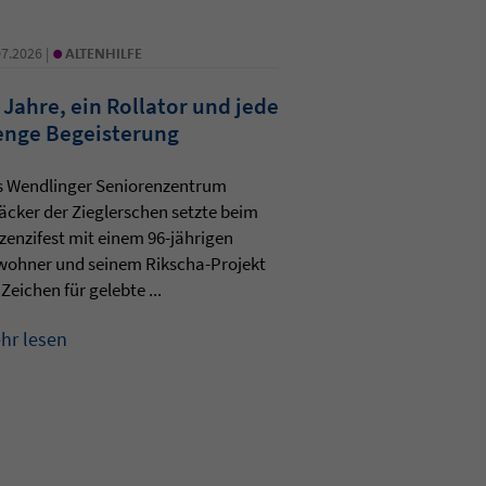
•
07.2026 |
ALTENHILFE
 Jahre, ein Rollator und jede
nge Begeisterung
s Wendlinger Seniorenzentrum
äcker der Zieglerschen setzte beim
zenzifest mit einem 96-jährigen
wohner und seinem Rikscha-Projekt
 Zeichen für gelebte ...
hr lesen