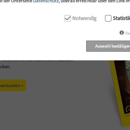
uf der Unterseite
Datenschutz
, überall erreichbar über den Link 
Notwendig
Statisti
De
Auswahl bestätige
t: Geschichten der Zuversicht aus den
ecken.
ownloaden »