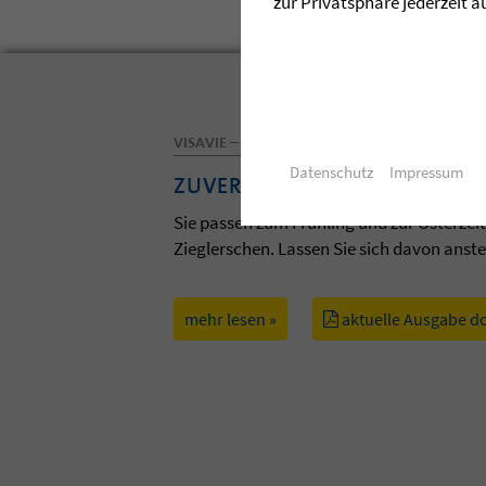
zur Privatsphäre jederzeit a
VISAVIE – DAS MAGAZIN DER ZIEGLERSCHEN
Datenschutz
Impressum
ZUVERSICHT
Sie passen zum Frühling und zur Osterzei
Zieglerschen. Lassen Sie sich davon anst
mehr lesen »
aktuelle Ausgabe d