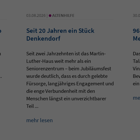
•
03.08.2026 |
ALTENHILFE
30.
o
Seit 20 Jahren ein Stück
96
Denkendorf
Me
n
Seit zwei Jahrzehnten ist das Martin-
Da
Luther-Haus weit mehr als ein
Tal
Seniorenzentrum – beim Jubiläumsfest
Vin
.
wurde deutlich, dass es durch gelebte
Be
Fürsorge, langjähriges Engagement und
ein
die enge Verbundenheit mit den
me
Menschen längst ein unverzichtbarer
Teil ...
mehr lesen