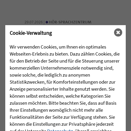
•
29.07.2026 |
HÖR-SPRACHZENTRUM
Cookie-Verwaltung
Mutmurmeln und
Rechenmäuse - auf geht´s in
Wir verwenden Cookies, um Ihnen ein optimales
die Schulzeit
Webseiten-Erlebnis zu bieten. Dazu zählen Cookies, die
für den Betrieb der Seite und für die Steuerung unserer
Am Mittwoch, 27.07.26 verabschiedete
kommerziellen Unternehmensziele notwendig sind,
das Team des Schulkindergartens der
sowie solche, die lediglich zu anonymen
Leopoldschule in Altshausen die
Statistikzwecken, für Komforteinstellungen oder zur
Vorschüler mit einer bunten und
Anzeige personalisierter Inhalte genutzt werden. Sie
emotionalen ...
können selbst entscheiden, welche Kategorien Sie
zulassen möchten. Bitte beachten Sie, dass auf Basis
mehr lesen
Ihrer Einstellungen womöglich nicht mehr alle
Funktionalitäten der Seite zur Verfügung stehen. Sie
können die Einstellungen zur Privatsphäre jederzeit
auf der Unterseite
Datenschutz
, überall erreichbar