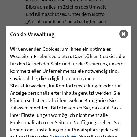
Biberach alles im Zeichen des Umwelt-
und Klimaschutzes. Unter dem Motto
„Aus alt mach neu“ beschäftigten sich
die Schülerinnen und Schüler im
Cookie-Verwaltung
Rahmen einer Projektwoche intensiv
mit den Themen Müllvermeidung, ...
Wir verwenden Cookies, um Ihnen ein optimales
Webseiten-Erlebnis zu bieten. Dazu zählen Cookies, die
mehr lesen
für den Betrieb der Seite und für die Steuerung unserer
kommerziellen Unternehmensziele notwendig sind,
sowie solche, die lediglich zu anonymen
•
Statistikzwecken, für Komforteinstellungen oder zur
29.07.2026 |
HÖR-SPRACHZENTRUM
Anzeige personalisierter Inhalte genutzt werden. Sie
können selbst entscheiden, welche Kategorien Sie
Mutmurmeln und
zulassen möchten. Bitte beachten Sie, dass auf Basis
Rechenmäuse - auf geht´s in
Ihrer Einstellungen womöglich nicht mehr alle
die Schulzeit
Funktionalitäten der Seite zur Verfügung stehen. Sie
können die Einstellungen zur Privatsphäre jederzeit
Am Mittwoch, 27.07.26 verabschiedete
auf der Unterseite
Datenschutz
, überall erreichbar