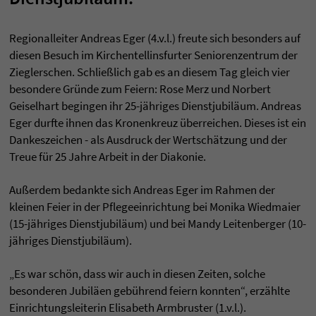
Regionalleiter Andreas Eger (4.v.l.) freute sich besonders auf
diesen Besuch im Kirchentellinsfurter Seniorenzentrum der
Zieglerschen. Schließlich gab es an diesem Tag gleich vier
besondere Gründe zum Feiern: Rose Merz und Norbert
Geiselhart begingen ihr 25-jähriges Dienstjubiläum. Andreas
Eger durfte ihnen das Kronenkreuz überreichen. Dieses ist ein
Dankeszeichen - als Ausdruck der Wertschätzung und der
Treue für 25 Jahre Arbeit in der Diakonie.
Außerdem bedankte sich Andreas Eger im Rahmen der
kleinen Feier in der Pflegeeinrichtung bei Monika Wiedmaier
(15-jähriges Dienstjubiläum) und bei Mandy Leitenberger (10-
jähriges Dienstjubiläum).
„Es war schön, dass wir auch in diesen Zeiten, solche
besonderen Jubiläen gebührend feiern konnten“, erzählte
Einrichtungsleiterin Elisabeth Armbruster (1.v.l.).