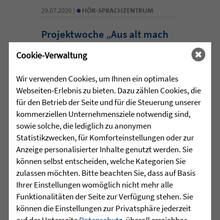
•
29.07.2026 |
HÖR-SPRACHZENTRUM
Projektwoche „Aus alt mach
neu“ und 25 Jahre
Cookie-Verwaltung
Sprachheilschule Biberach
Wir verwenden Cookies, um Ihnen ein optimales
Im Mai stand an der Sprachheilschule
Webseiten-Erlebnis zu bieten. Dazu zählen Cookies, die
Biberach alles im Zeichen des Umwelt-
für den Betrieb der Seite und für die Steuerung unserer
und Klimaschutzes. Unter dem Motto
kommerziellen Unternehmensziele notwendig sind,
„Aus alt mach neu“ beschäftigten sich
sowie solche, die lediglich zu anonymen
die Schülerinnen und Schüler im
Statistikzwecken, für Komforteinstellungen oder zur
Rahmen einer Projektwoche intensiv
Anzeige personalisierter Inhalte genutzt werden. Sie
mit den Themen Müllvermeidung, ...
können selbst entscheiden, welche Kategorien Sie
zulassen möchten. Bitte beachten Sie, dass auf Basis
mehr lesen
Ihrer Einstellungen womöglich nicht mehr alle
Funktionalitäten der Seite zur Verfügung stehen. Sie
können die Einstellungen zur Privatsphäre jederzeit
auf der Unterseite
Datenschutz
, überall erreichbar