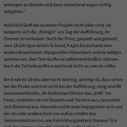
anfangen zu lächeln und dann manchmal sogar richtig
mitgehen.“
Natürlich läuft bei so einem Projekt nicht alles rund. So
weigerte sich die „Königin“ am Tag der Aufführung, ihr
Zimmer zu verlassen. Doch der Prinz, gespielt und getanzt
vom 18-jährigen Achim Schmid, fragte kurzerhand eine
andere Bewohnerin, Margarethe Hülsenbeck und sie willigte
spontan ein. Den Text durfte sie selbstverständlich ablesen.
Auch die Technik wollte manchmal nicht so, wie sie sollte.
Am Ende ist all das aber nicht wichtig, wichtig ist, dass schon
bei der Probe und erst recht bei der Aufführung Jung und Alt
zusammenfanden, die Ballerinas führten das „Volk“ ins
Foyer, statteten sie mit Rasseln und Tüchern aus, tauschten
sich flüsternd aus. Gesunde und Kranke begegneten sich und
der ein oder andere Gast von außen erlebte das
Seniorenzentrum so, wie Einrichtungsleiterin Suzana Tica