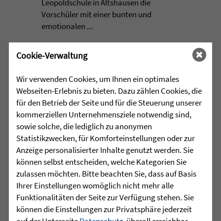
Leopoldschule in Altshausen die
Vorschüler mit einer bunten und
emotionalen ...
mehr lesen
Cookie-Verwaltung
Wir verwenden Cookies, um Ihnen ein optimales
Webseiten-Erlebnis zu bieten. Dazu zählen Cookies, die
•
29.07.2026 |
HÖR-SPRACHZENTRUM
für den Betrieb der Seite und für die Steuerung unserer
kommerziellen Unternehmensziele notwendig sind,
220 Kinder verwandeln
sowie solche, die lediglich zu anonymen
Arnach in eine bunte
Statistikzwecken, für Komforteinstellungen oder zur
Zirkuswelt - kannst Du nicht
Anzeige personalisierter Inhalte genutzt werden. Sie
war gestern
können selbst entscheiden, welche Kategorien Sie
zulassen möchten. Bitte beachten Sie, dass auf Basis
Eine Woche lang herrschte in Arnach
Ihrer Einstellungen womöglich nicht mehr alle
ganz besondere Zirkusluft: Gemeinsam
Funktionalitäten der Seite zur Verfügung stehen. Sie
haben die Sprachheilschule Arnach der
können die Einstellungen zur Privatsphäre jederzeit
Zieglerschen, die Grundschule Arnach
auf der Unterseite
Datenschutz
, überall erreichbar