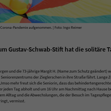
r Corona-Pandemie aufgenommen. | Foto: Ingo Reimer
m Gustav-Schwab-Stift hat die solitäre 
rgen und die 73-jährige Margit H. (Name zum Schutz geändert) w
Seniorenzentrums der Zieglerschen in ihre Straße fährt. Lange Z
mso mehr freut sich die Seniorin, dass das behindertengerechte 
ieder jeden Tag abholt und um 16 Uhr am Nachmittag nach Hause b
hrem Alltag und die Abwechslungen, die der Besuch im Tagespfleg
ingt, vermisst.