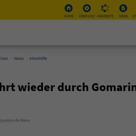
HOME
ÜBER UNS
ANGEBOTE
NEWS
S
schen
News
Altenhilfe
ährt wieder durch Gomari
queline de Riese