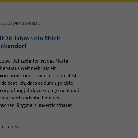
•
08.2026 |
ALTENHILFE
it 20 Jahren ein Stück
nkendorf
t zwei Jahrzehnten ist das Martin-
her-Haus weit mehr als ein
iorenzentrum – beim Jubiläumsfest
de deutlich, dass es durch gelebte
sorge, langjähriges Engagement und
 enge Verbundenheit mit den
schen längst ein unverzichtbarer
 ...
hr lesen