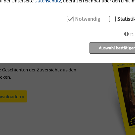
uf der Unterseite
Datenschutz
, überall erreichbar über den Link 
Notwendig
Statisti
De
Auswahl bestätige
t: Geschichten der Zuversicht aus den
ecken.
ownloaden »