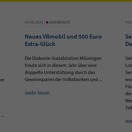
•
04.08.2026 |
ALTENHILFE
03.
Neues VRmobil und 500 Euro
Se
Extra-Glück
De
Die Diakonie-Sozialstation Mössingen
Sei
freute sich in diesem Jahr über eine
Lut
doppelte Unterstützung durch das
Sen
Gewinnsparen der Volksbanken und ...
wur
der
Für
mehr lesen
die
Men
Teil
...
me