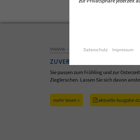
zur Privatsphäre jederzeit a
VISAVIE – DAS MAGAZIN DER ZIEGLERSCHEN
Datenschutz
Impressum
ZUVERSICHT
Sie passen zum Frühling und zur Osterzei
Zieglerschen. Lassen Sie sich davon anst
mehr lesen »
aktuelle Ausgabe d