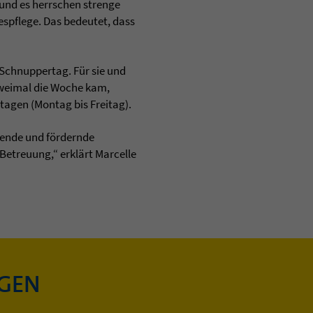
 und es herrschen strenge
espflege. Das bedeutet, dass
Schnuppertag. Für sie und
 zweimal die Woche kam,
stagen (Montag bis Freitag).
rende und fördernde
Betreuung,“ erklärt Marcelle
NGEN