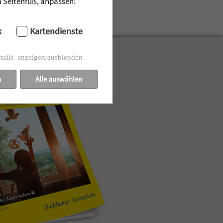
im Seitenfuß, anpassen!
k
Kartendienste
tails anzeigen/ausblenden
n
Alle auswählen