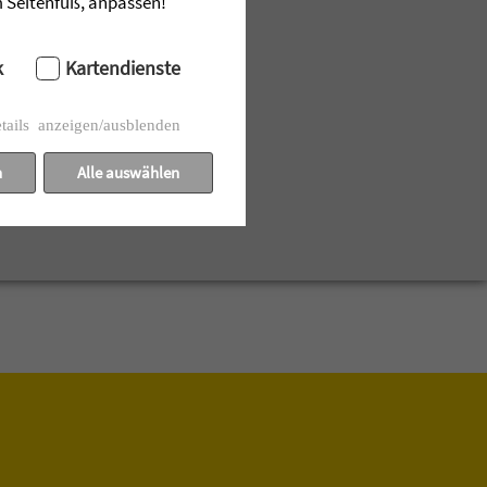
im Seitenfuß, anpassen!
k
Kartendienste
tails anzeigen/ausblenden
n
Alle auswählen