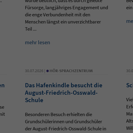
.
wurde deutlich, dass es durch gelebte
Be
Fürsorge, langjähriges Engagement und
ein
die enge Verbundenheit mit den
me
Menschen längst ein unverzichtbarer
Teil ...
mehr lesen
•
30.07.2026 |
HÖR-SPRACHZENTRUM
30.
en
Das Hafenkindle besucht die
Sc
August-Friedrich-Osswald-
Schule
Vie
Erf
se
Ma
mit
Besonderen Besuch erhielten die
Alt
Grundschülerinnen und Grundschüler
Wil
der August-Friedrich-Osswald-Schule in