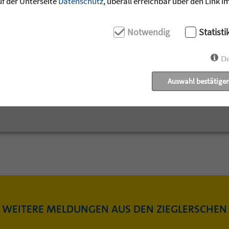
uf der Unterseite
Datenschutz
, überall erreichbar über den Link 
ownloaden »
Notwendig
Statisti
De
Auswahl bestätige
WEITERE MELDUNGEN AUS DEN ZIEGLERSCHEN