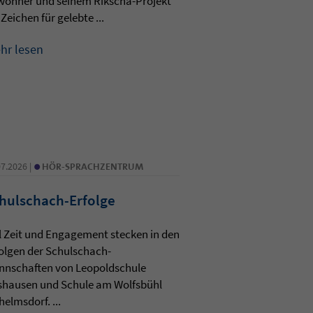
wohner und seinem Rikscha-Projekt
 Zeichen für gelebte ...
hr lesen
•
07.2026 |
HÖR-SPRACHZENTRUM
hulschach-Erfolge
l Zeit und Engagement stecken in den
olgen der Schulschach-
nnschaften von Leopoldschule
shausen und Schule am Wolfsbühl
helmsdorf. ...