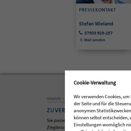
PRESSEKONTAKT
Stefan Wieland
07503 929-257
E-Mail senden
✖
Cookie-Verwaltung
Wir verwenden Cookies, um I
VISAVIE – DAS MAGAZIN DER ZIEGLERSCHEN
der Seite und für die Steue
ZUVERSICHT
anonymen Statistikzwecken, 
können selbst entscheiden, 
Sie passen zum Frühling und zur Osterzei
Einstellungen womöglich nic
Zieglerschen. Lassen Sie sich davon anst