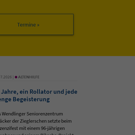
•
07.2026 |
ALTENHILFE
 Jahre, ein Rollator und jede
nge Begeisterung
s Wendlinger Seniorenzentrum
äcker der Zieglerschen setzte beim
zenzifest mit einem 96-jährigen