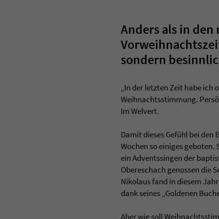
Anders als in den
Vorweihnachtszeit
sondern besinnlic
„In der letzten Zeit habe ic
Weihnachtsstimmung. Persönli
Im Welvert.
Damit dieses Gefühl bei den
Wochen so einiges geboten. 
ein Adventssingen der bapti
Obereschach genossen die Se
Nikolaus fand in diesem Jahr
dank seines „Goldenen Buch
Aber wie soll Weihnachtsst