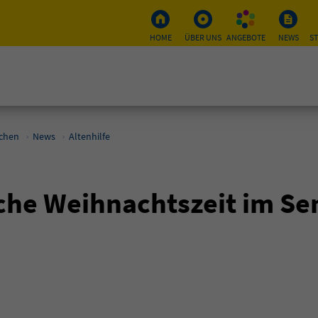
HOME
ÜBER UNS
ANGEBOTE
NEWS
S
schen
News
Altenhilfe
iche Weihnachtszeit im S