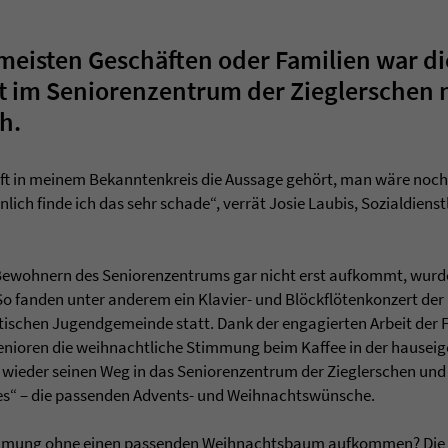
 meisten Geschäften oder Familien war di
 im Seniorenzentrum der Zieglerschen n
h.
h oft in meinem Bekanntenkreis die Aussage gehört, man wäre noch 
ch finde ich das sehr schade“, verrät Josie Laubis, Sozialdiens
 Bewohnern des Seniorenzentrums gar nicht erst aufkommt, wurde
So fanden unter anderem ein Klavier- und Blöckflötenkonzert de
stischen Jugendgemeinde statt. Dank der engagierten Arbeit der
nioren die weihnachtliche Stimmung beim Kaffee in der hauseig
 wieder seinen Weg in das Seniorenzentrum der Zieglerschen und
es“ – die passenden Advents- und Weihnachtswünsche.
immung ohne einen passenden Weihnachtsbaum aufkommen? Die 