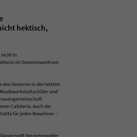
e
icht hektisch,
nicht in
tleiterin im Seniorenzentrum
 den Senioren in den letzten
r Musikwerkstattschüler und
 Frauengemeinschaft
enen Cafeteria. Auch der
 hatte für jeden Bewohner –
Glaserzunft Herzogenweiler