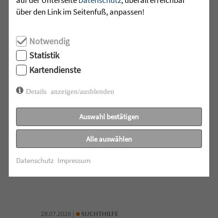
über den Link im Seitenfuß, anpassen!
mehr lesen
Notwendig
Statistik
•
28.07.2026 |
ALTENHILFE
Kartendienste
Zeit füreinander
Details anzeigen/ausblenden
Beim Klientencafé der Diakonie-
Auswahl bestätigen
Sozialstation Mössingen standen
Begegnungen, Gespräche und
Alle auswählen
gemeinsame Momente im ...
Datenschutz
Impressum
mehr lesen
•
28.07.2026 |
SUCHTHILFE