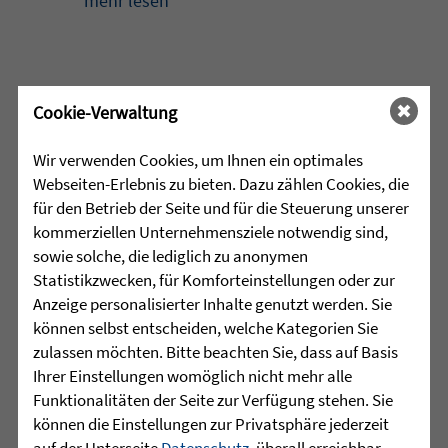
mehr lesen
•
29.07.2026 |
HÖR-SPRACHZENTRUM
Cookie-Verwaltung
220 Kinder verwandeln
Wir verwenden Cookies, um Ihnen ein optimales
Arnach in eine bunte
Webseiten-Erlebnis zu bieten. Dazu zählen Cookies, die
Zirkuswelt - kannst Du nicht
für den Betrieb der Seite und für die Steuerung unserer
war gestern
kommerziellen Unternehmensziele notwendig sind,
sowie solche, die lediglich zu anonymen
Eine Woche lang herrschte in Arnach
Statistikzwecken, für Komforteinstellungen oder zur
ganz besondere Zirkusluft: Gemeinsam
Anzeige personalisierter Inhalte genutzt werden. Sie
haben die Sprachheilschule Arnach der
können selbst entscheiden, welche Kategorien Sie
Zieglerschen, die Grundschule Arnach
zulassen möchten. Bitte beachten Sie, dass auf Basis
und der Kindergarten Arnach ein
Ihrer Einstellungen womöglich nicht mehr alle
außergewöhnliches Zirkusprojekt mit
Funktionalitäten der Seite zur Verfügung stehen. Sie
dem Zirkus ZappZarap aus Leverkusen
können die Einstellungen zur Privatsphäre jederzeit
...
auf der Unterseite
Datenschutz
, überall erreichbar