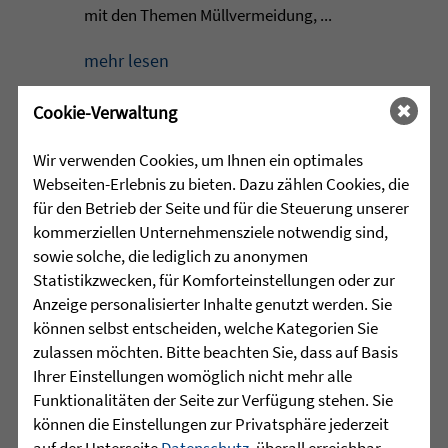
mit den Themen Müllvermeidung, ...
mehr lesen
Cookie-Verwaltung
•
29.07.2026 |
HÖR-SPRACHZENTRUM
Wir verwenden Cookies, um Ihnen ein optimales
Webseiten-Erlebnis zu bieten. Dazu zählen Cookies, die
Mutmurmeln und
für den Betrieb der Seite und für die Steuerung unserer
Rechenmäuse - auf geht´s in
kommerziellen Unternehmensziele notwendig sind,
die Schulzeit
sowie solche, die lediglich zu anonymen
Statistikzwecken, für Komforteinstellungen oder zur
Am Mittwoch, 27.07.26 verabschiedete
Anzeige personalisierter Inhalte genutzt werden. Sie
das Team des Schulkindergartens der
können selbst entscheiden, welche Kategorien Sie
Leopoldschule in Altshausen die
zulassen möchten. Bitte beachten Sie, dass auf Basis
Vorschüler mit einer bunten und
Ihrer Einstellungen womöglich nicht mehr alle
emotionalen ...
Funktionalitäten der Seite zur Verfügung stehen. Sie
können die Einstellungen zur Privatsphäre jederzeit
mehr lesen
auf der Unterseite
Datenschutz
, überall erreichbar