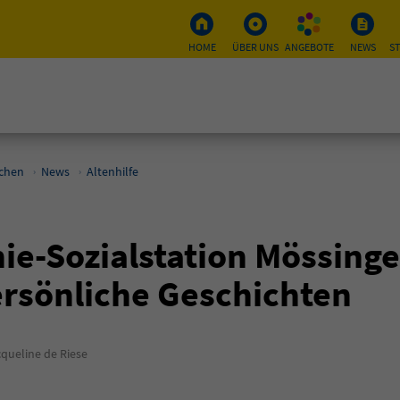
HOME
ÜBER UNS
ANGEBOTE
NEWS
S
schen
News
Altenhilfe
ie-Sozialstation Mössinge
ersönliche Geschichten
queline de Riese