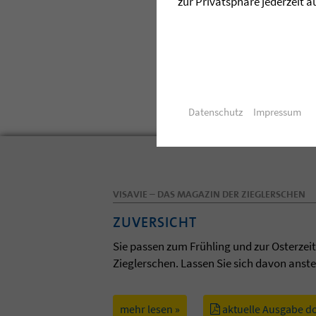
zur Privatsphäre jederzeit a
Jacqueline de Riese
0151 18236704
E-Mail senden
Datenschutz
Impressum
VISAVIE – DAS MAGAZIN DER ZIEGLERSCHEN
ZUVERSICHT
Sie passen zum Frühling und zur Osterzei
Zieglerschen. Lassen Sie sich davon anst
mehr lesen »
aktuelle Ausgabe d