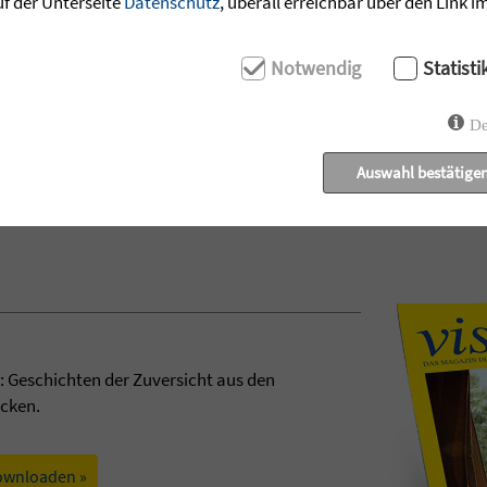
uf der Unterseite
Datenschutz
, überall erreichbar über den Link 
Notwendig
Statisti
De
Auswahl bestätige
t: Geschichten der Zuversicht aus den
ecken.
ownloaden »