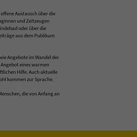
offene Austausch über die
euginnen und Zeitzeugen
eindebad oder über die
eiträge aus dem Publikum
owie Angebote im Wandel der
as Angebot eines warmen
lichen Hilfe. Auch aktuelle
nwohl kommen zur Sprache.
 Menschen, die von Anfang an