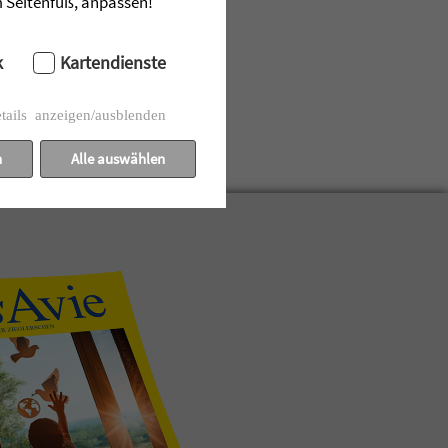
im Seitenfuß, anpassen!
k
Kartendienste
tails anzeigen/ausblenden
n
Alle auswählen