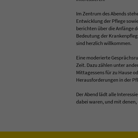
Im Zentrum des Abends steh
Entwicklung der Pflege sowi
berichten über die Anfänge d
Bedeutung der Krankenpfleg
sind herzlich willkommen.
Eine moderierte Gesprächsru
Zeit. Dazu zählen unter and
Mittagessens für zu Hause od
Herausforderungen in der Pfl
Der Abend lädt alle Interess
dabei waren, und mit denen, d