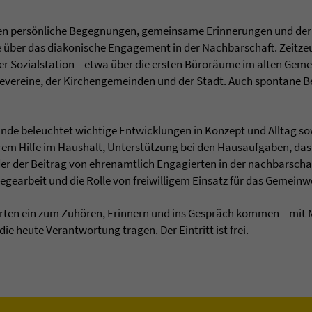
en persönliche Begegnungen, gemeinsame Erinnerungen und der 
e über das diakonische Engagement in der Nachbarschaft. Zeitz
er Sozialstation – etwa über die ersten Büroräume im alten Gem
evereine, der Kirchengemeinden und der Stadt. Auch spontane B
nde beleuchtet wichtige Entwicklungen in Konzept und Alltag s
erem Hilfe im Haushalt, Unterstützung bei den Hausaufgaben, d
er der Beitrag von ehrenamtlich Engagierten in der nachbarschaft
egearbeit und die Rolle von freiwilligem Einsatz für das Gemei
ierten ein zum Zuhören, Erinnern und ins Gespräch kommen – mit
ie heute Verantwortung tragen. Der Eintritt ist frei.