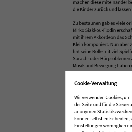
machen diese miteinander bek
die Kinder zurück und lassen
Zu bestaunen gab es viele or
Mirko Siakkou-Flodin erschaff
mit ihrem Akkordeon das Scha
Klein komponiert. Nun aber z
hat seine Rolle mit viel Spi
Sprach- oder Hörproblemen a
Musik und Bewegung haben di
festzuhalten, dass die Kinde
Verständlicherweise ist ein 
✖
Cookie-Verwaltung
schultern. Besonderen Dank 
Ziegler Stiftung.
Wir verwenden Cookies, um I
der Seite und für die Steue
anonymen Statistikzwecken, 
können selbst entscheiden, 
Einstellungen womöglich nic