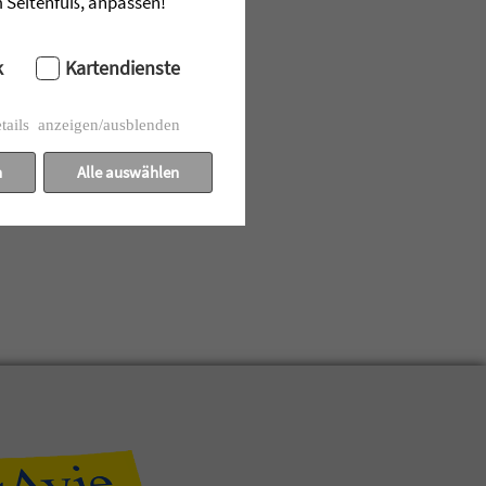
im Seitenfuß, anpassen!
k
Kartendienste
tails anzeigen/ausblenden
n
Alle auswählen