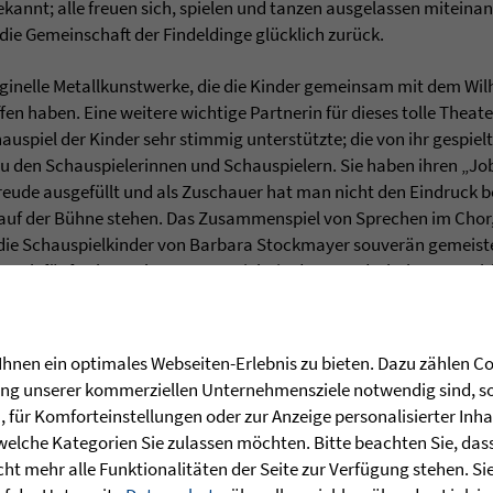
annt; alle freuen sich, spielen und tanzen ausgelassen miteina
 die Gemeinschaft der Findeldinge glücklich zurück.
iginelle Metallkunstwerke, die die Kinder gemeinsam mit dem Wil
en haben. Eine weitere wichtige Partnerin für dieses tolle Theate
uspiel der Kinder sehr stimmig unterstützte; die von ihr gespie
u den Schauspielerinnen und Schauspielern. Sie haben ihren „Jo
elfreude ausgefüllt und als Zuschauer hat man nicht den Eindruck
uf der Bühne stehen. Das Zusammenspiel von Sprechen im Chor,
e Schauspielkinder von Barbara Stockmayer souverän gemeister
r nach fünf Jahren Theaterunterricht in der Grundschule ganz sch
solches umfangreiches Theaterprojekt ohne finanzielle Unterstüt
gilt folgenden Förderern: Bildungsstiftung der Kreissparkasse R
hnen ein optimales Webseiten-Erlebnis zu bieten. Dazu zählen Coo
rung unserer kommerziellen Unternehmensziele notwendig sind, sow
für Komforteinstellungen oder zur Anzeige personalisierter Inha
welche Kategorien Sie zulassen möchten. Bitte beachten Sie, dass 
ht mehr alle Funktionalitäten der Seite zur Verfügung stehen. Si