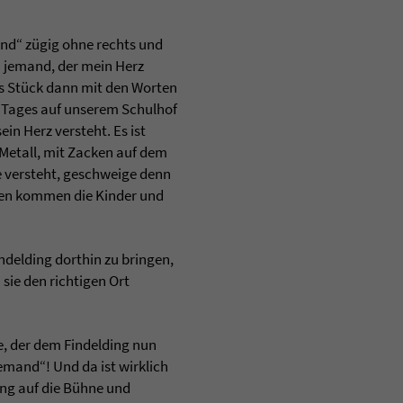
and“ zügig ohne rechts und
a jemand, der mein Herz
as Stück dann mit den Worten
es Tages auf unserem Schulhof
in Herz versteht. Es ist
 Metall, mit Zacken auf dem
e versteht, geschweige denn
llen kommen die Kinder und
ndelding dorthin zu bringen,
sie den richtigen Ort
e, der dem Findelding nun
emand“! Und da ist wirklich
ing auf die Bühne und