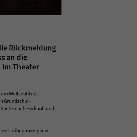
 die Rückmeldung
s an die
8 im Theater
e am Wolfsbühl aus
en Grundschul-
er Suche nach Herkunft und
en sie ihr ganz eigenes