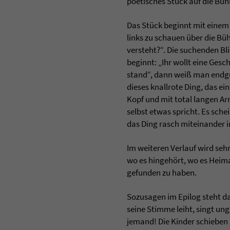
poetisches Stück auf die Büh
Das Stück beginnt mit einem 
links zu schauen über die Bü
versteht?“. Die suchenden B
beginnt: „Ihr wollt eine Ges
stand“, dann weiß man endgül
dieses knallrote Ding, das e
Kopf und mit total langen Ar
selbst etwas spricht. Es sch
das Ding rasch miteinander i
Im weiteren Verlauf wird seh
wo es hingehört, wo es Heima
gefunden zu haben.
Sozusagen im Epilog steht da
seine Stimme leiht, singt un
jemand! Die Kinder schieben