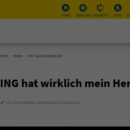
HOME
ÜBER UNS
ANGEBOTE
NEWS
S
schen
News
Hör-Sprachzentrum
ING hat wirklich mein He
8
von Jens Walther und Barbara Stockmayer