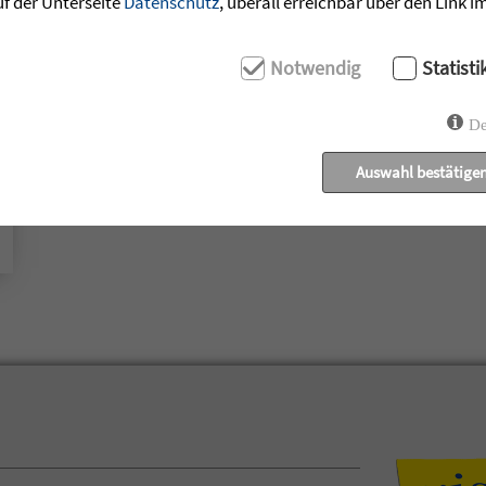
uf der Unterseite
Datenschutz
, überall erreichbar über den Link 
Notwendig
Statisti
De
Auswahl bestätige