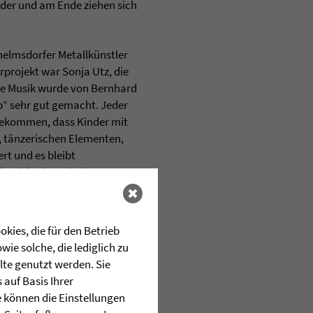
nder und am Ende ziehen sich
helmsdorfer Metallkünstler
rprojekt war Sonja Utz, die
lte Musik wurde von Bernhard
b“ sehr gut gemacht. Jeder
 bekommen, dass Kinder mit
 tänzerischen Elementen,
t und es bleibt
ön viel gelernt haben!
zung von außen nicht zu
avensburg und die Johannes
kies, die für den Betrieb
ie solche, die lediglich zu
lte genutzt werden. Sie
auf Basis Ihrer
e können die Einstellungen