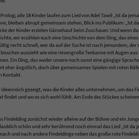
ne.
Prolog; alle 18 Kinder laufen zum Lied von Adel Tawil „Ist da jem
hne, bleiben abrupt gemeinsam stehen, Blick ins Publikum: „Ist d
licke der Kinder erzielen Gänsehaut beim Zuschauer. Und wenn d
chichte, wir erzählen euch eine Geschichte von dem Ding, das ein
tig recht schnell, wer da auf der Suche ist nach jemandem, der se
in bisschen aussieht wie eine riesengroße Teekanne mit Augen aus
men. Ein Ding, das weder unsere noch sonst eine gängige Sprach
eint eher ängstlich, doch über gemeinsames Spielen mit roten Bä
n Kontakt.
r ideenreich gezeigt, was die Kinder alles unternehmen, um das Fi
t findet und wo es sich wohl fühlt. Am Ende des Stückes scheinen 
s Findelding zunächst wieder alleine auf der Bühne und ein Jung
glaublich schön und sehr berührend noch einmal das Lied „Ist da j
 nach und nach andere Findeldinge neben das große rote Findeld