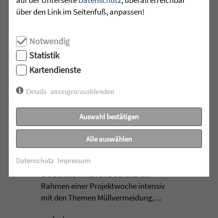
mehr lesen
über den Link im Seitenfuß, anpassen!
Notwendig
•
Statistik
29.07.2026 |
HÖR-SPRACHZENTRUM
Kartendienste
Projektwoche „Aus alt mach
neu“ und 25 Jahre
Details anzeigen/ausblenden
Sprachheilschule Biberach
Auswahl bestätigen
Im Mai stand an der Sprachheilschule
Biberach alles im Zeichen des Umwelt-
Alle auswählen
und Klimaschutzes. Unter dem Motto
Datenschutz
Impressum
„Aus alt mach neu“ beschäftigten sich
die Schülerinnen und Schüler im
Rahmen einer Projektwoche intensiv
mit den Themen Müllvermeidung, ...