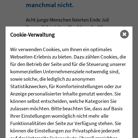
manchmal nicht.
Acht junge Menschen feierten Ende Juli
ihren erfolgreichen Abschluss der 10.
Cookie-Verwaltung
Klasse in der Jugendhilfeeinrichtung
Martinshaus ...
Wir verwenden Cookies, um Ihnen ein optimales
mehr lesen
Webseiten-Erlebnis zu bieten. Dazu zählen Cookies, die
für den Betrieb der Seite und für die Steuerung unserer
kommerziellen Unternehmensziele notwendig sind,
sowie solche, die lediglich zu anonymen
•
29.07.2026 |
HÖR-SPRACHZENTRUM
Statistikzwecken, für Komforteinstellungen oder zur
Anzeige personalisierter Inhalte genutzt werden. Sie
Projektwoche „Aus alt mach
können selbst entscheiden, welche Kategorien Sie
neu“ und 25 Jahre
zulassen möchten. Bitte beachten Sie, dass auf Basis
Sprachheilschule Biberach
Ihrer Einstellungen womöglich nicht mehr alle
Funktionalitäten der Seite zur Verfügung stehen. Sie
können die Einstellungen zur Privatsphäre jederzeit
Im Mai stand an der Sprachheilschule
auf der Unterseite
Datenschutz
, überall erreichbar
Biberach alles im Zeichen des Umwelt-