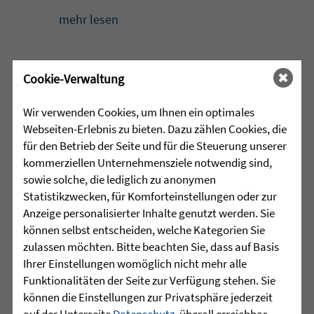
mehr lesen
Cookie-Verwaltung
•
30.07.2026 |
HÖR-SPRACHZENTRUM
Wir verwenden Cookies, um Ihnen ein optimales
Das Hafenkindle besucht die
Webseiten-Erlebnis zu bieten. Dazu zählen Cookies, die
August-Friedrich-Osswald-
für den Betrieb der Seite und für die Steuerung unserer
Schule
kommerziellen Unternehmensziele notwendig sind,
sowie solche, die lediglich zu anonymen
Besonderen Besuch erhielten die
Statistikzwecken, für Komforteinstellungen oder zur
Grundschülerinnen und Grundschüler
Anzeige personalisierter Inhalte genutzt werden. Sie
der August-Friedrich-Osswald-Schule in
können selbst entscheiden, welche Kategorien Sie
Friedrichshafen noch kurz vor den
zulassen möchten. Bitte beachten Sie, dass auf Basis
Sommerferien: Das Hafenkindle schaute
Ihrer Einstellungen womöglich nicht mehr alle
persönlich bei ihnen ...
Funktionalitäten der Seite zur Verfügung stehen. Sie
können die Einstellungen zur Privatsphäre jederzeit
mehr lesen
auf der Unterseite
Datenschutz
, überall erreichbar