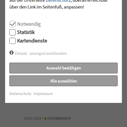
über den Link im Seitenfuß, anpassen!
•
Notwendig
30.07.2026 |
HÖR-SPRACHZENTRUM
Statistik
Schulschach-Erfolge
Kartendienste
Viel Zeit und Engagement stecken in den
Details anzeigen/ausblenden
Erfolgen der Schulschach-
Mannschaften von Leopoldschule
Auswahl bestätigen
Altshausen und Schule am Wolfsbühl
Wilhelmsdorf. ...
Alle auswählen
mehr lesen
Datenschutz
Impressum
•
29.07.2026 |
JUGENDHILFE