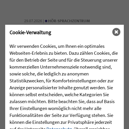
•
29.07.2026 |
HÖR-SPRACHZENTRUM
Cookie-Verwaltung
Mutmurmeln und
Rechenmäuse - auf geht´s in
Wir verwenden Cookies, um Ihnen ein optimales
die Schulzeit
Webseiten-Erlebnis zu bieten. Dazu zählen Cookies, die
für den Betrieb der Seite und für die Steuerung unserer
Am Mittwoch, 27.07.26 verabschiedete
kommerziellen Unternehmensziele notwendig sind,
das Team des Schulkindergartens der
sowie solche, die lediglich zu anonymen
Leopoldschule in Altshausen die
Statistikzwecken, für Komforteinstellungen oder zur
Vorschüler mit einer bunten und
Anzeige personalisierter Inhalte genutzt werden. Sie
emotionalen ...
können selbst entscheiden, welche Kategorien Sie
zulassen möchten. Bitte beachten Sie, dass auf Basis
mehr lesen
Ihrer Einstellungen womöglich nicht mehr alle
Funktionalitäten der Seite zur Verfügung stehen. Sie
können die Einstellungen zur Privatsphäre jederzeit
auf der Unterseite
Datenschutz
, überall erreichbar