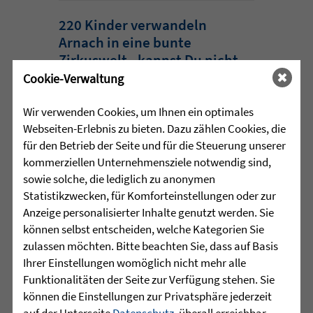
220 Kinder verwandeln
Arnach in eine bunte
Zirkuswelt - kannst Du nicht
war gestern
Cookie-Verwaltung
Eine Woche lang herrschte in Arnach
Wir verwenden Cookies, um Ihnen ein optimales
ganz besondere Zirkusluft: Gemeinsam
Webseiten-Erlebnis zu bieten. Dazu zählen Cookies, die
haben die Sprachheilschule Arnach der
für den Betrieb der Seite und für die Steuerung unserer
Zieglerschen, die Grundschule Arnach
kommerziellen Unternehmensziele notwendig sind,
und der Kindergarten Arnach ein
sowie solche, die lediglich zu anonymen
außergewöhnliches Zirkusprojekt mit
Statistikzwecken, für Komforteinstellungen oder zur
dem Zirkus ZappZarap aus Leverkusen
Anzeige personalisierter Inhalte genutzt werden. Sie
...
können selbst entscheiden, welche Kategorien Sie
zulassen möchten. Bitte beachten Sie, dass auf Basis
mehr lesen
Ihrer Einstellungen womöglich nicht mehr alle
Funktionalitäten der Seite zur Verfügung stehen. Sie
können die Einstellungen zur Privatsphäre jederzeit
auf der Unterseite
Datenschutz
, überall erreichbar