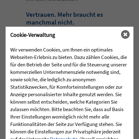
Vertrauen. Mehr braucht es
manchmal nicht.
Cookie-Verwaltung
Acht junge Menschen feierten Ende Juli
ihren erfolgreichen Abschluss der 10.
Wir verwenden Cookies, um Ihnen ein optimales
Klasse in der Jugendhilfeeinrichtung
Webseiten-Erlebnis zu bieten. Dazu zählen Cookies, die
Martinshaus ...
für den Betrieb der Seite und für die Steuerung unserer
kommerziellen Unternehmensziele notwendig sind,
mehr lesen
sowie solche, die lediglich zu anonymen
Statistikzwecken, für Komforteinstellungen oder zur
Anzeige personalisierter Inhalte genutzt werden. Sie
•
können selbst entscheiden, welche Kategorien Sie
29.07.2026 |
HÖR-SPRACHZENTRUM
zulassen möchten. Bitte beachten Sie, dass auf Basis
Ihrer Einstellungen womöglich nicht mehr alle
Projektwoche „Aus alt mach
Funktionalitäten der Seite zur Verfügung stehen. Sie
neu“ und 25 Jahre
können die Einstellungen zur Privatsphäre jederzeit
Sprachheilschule Biberach
auf der Unterseite
Datenschutz
, überall erreichbar