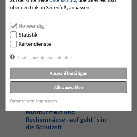
über den Link im Seitenfuß, anpassen!
Im Mai stand an der Sprachheilschule
Biberach alles im Zeichen des Umwelt-
und Klimaschutzes. Unter dem Motto
Notwendig
„Aus alt mach neu“ beschäftigten sich
Statistik
die Schülerinnen und Schüler im
Kartendienste
Rahmen einer Projektwoche intensiv
mit den Themen Müllvermeidung, ...
Details anzeigen/ausblenden
mehr lesen
Auswahl bestätigen
Alle auswählen
•
29.07.2026 |
HÖR-SPRACHZENTRUM
Datenschutz
Impressum
Mutmurmeln und
Rechenmäuse - auf geht´s in
die Schulzeit