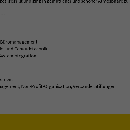
ges gegrillt und ging in gemütlicher und schöner Atmosphäre zu
us:
r Büromanagement
gie- und Gebäudetechnik
 Systemintegration
gement
agement, Non-Profit-Organisation, Verbände, Stiftungen