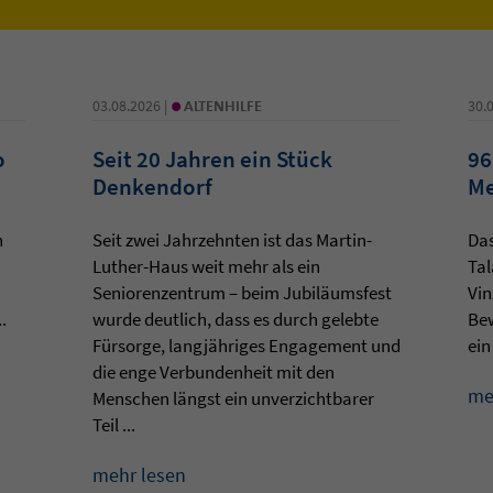
•
03.08.2026 |
ALTENHILFE
30.
o
Seit 20 Jahren ein Stück
96
Denkendorf
Me
n
Seit zwei Jahrzehnten ist das Martin-
Da
Luther-Haus weit mehr als ein
Tal
Seniorenzentrum – beim Jubiläumsfest
Vin
.
wurde deutlich, dass es durch gelebte
Be
Fürsorge, langjähriges Engagement und
ein
die enge Verbundenheit mit den
me
Menschen längst ein unverzichtbarer
Teil ...
mehr lesen