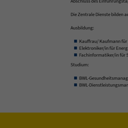
Abschluss des Einführungsta
Die Zentrale Dienste bilden a
Ausbildung:
Kauffrau/ Kaufmann fü
Elektroniker/in für Ener
Fachinformatiker/in für
Studium:
BWL-Gesundheitsmana
BWL-Dienstleistungsman