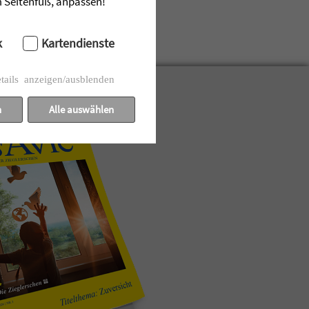
im Seitenfuß, anpassen!
k
Kartendienste
tails anzeigen/ausblenden
n
Alle auswählen