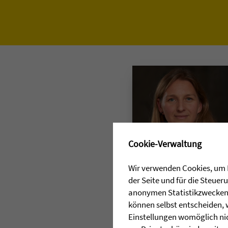
✖
Cookie-Verwaltung
PRESSEKONTAKT
Wir verwenden Cookies, um I
der Seite und für die Steue
Nicola Philipp
anonymen Statistikzwecken, 
können selbst entscheiden, 
0151 18236550
Einstellungen womöglich nic
E-Mail senden