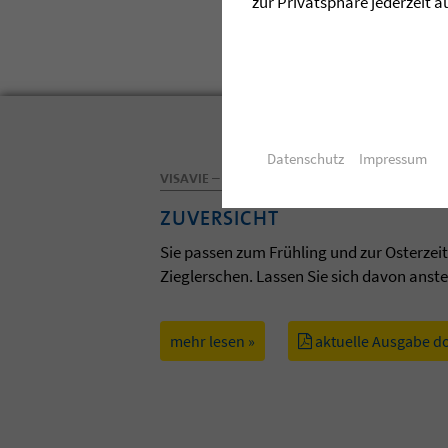
zur Privatsphäre jederzeit a
Datenschutz
Impressum
VISAVIE – DAS MAGAZIN DER ZIEGLERSCHEN
ZUVERSICHT
Sie passen zum Frühling und zur Osterzei
Zieglerschen. Lassen Sie sich davon anst
mehr lesen »
aktuelle Ausgabe d