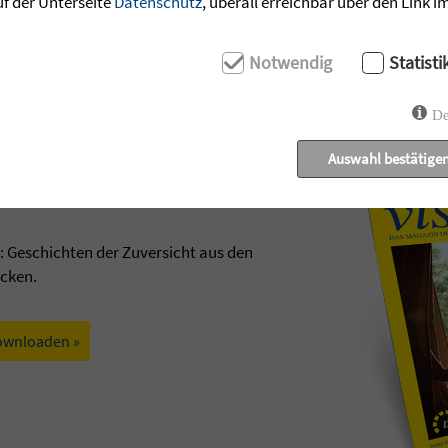
uf der Unterseite
Datenschutz
, überall erreichbar über den Link 
Notwendig
Statisti
De
Auswahl bestätige
t: Geschichten der Zuversicht aus den
ecken.
ownloaden »