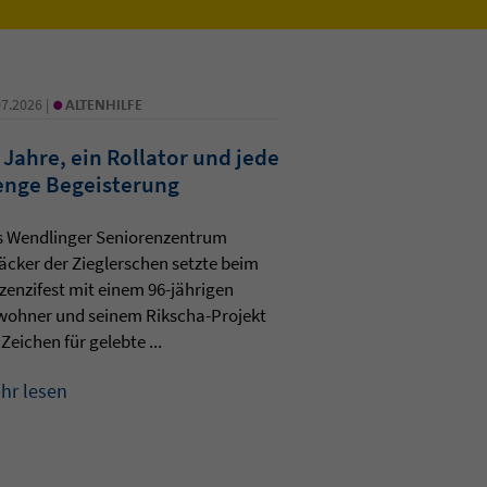
•
07.2026 |
ALTENHILFE
 Jahre, ein Rollator und jede
nge Begeisterung
s Wendlinger Seniorenzentrum
äcker der Zieglerschen setzte beim
zenzifest mit einem 96-jährigen
wohner und seinem Rikscha-Projekt
 Zeichen für gelebte ...
hr lesen