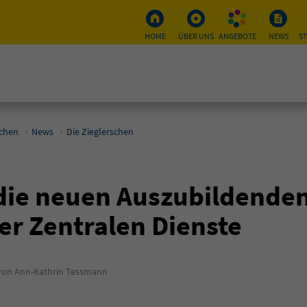
HOME
ÜBER UNS
ANGEBOTE
NEWS
S
schen
News
Die Zieglerschen
 die neuen Auszubildende
er Zentralen Dienste
on Ann-Kathrin Tessmann