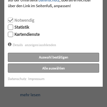
Wilhelmsdorf. ...
über den Link im Seitenfuß, anpassen!
mehr lesen
Notwendig
Statistik
Kartendienste
•
29.07.2026 |
JUGENDHILFE
Details anzeigen/ausblenden
Vertrauen. Mehr braucht es
manchmal nicht.
Auswahl bestätigen
Acht junge Menschen feierten Ende Juli
Alle auswählen
ihren erfolgreichen Abschluss der 10.
Klasse in der Jugendhilfeeinrichtung
Datenschutz
Impressum
Martinshaus ...
mehr lesen