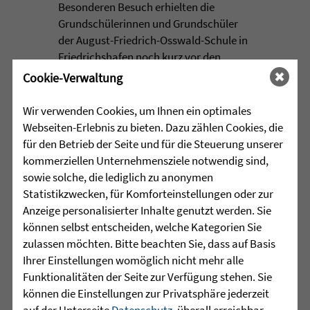
Besonderen Besuch erhielten die
Grundschülerinnen und Grundschüler
der August-Friedrich-Osswald-Schule in
Friedrichshafen noch kurz vor den
Sommerferien: Das Hafenkindle schaute
Cookie-Verwaltung
persönlich bei ihnen ...
Wir verwenden Cookies, um Ihnen ein optimales
mehr lesen
Webseiten-Erlebnis zu bieten. Dazu zählen Cookies, die
für den Betrieb der Seite und für die Steuerung unserer
kommerziellen Unternehmensziele notwendig sind,
sowie solche, die lediglich zu anonymen
•
30.07.2026 |
HÖR-SPRACHZENTRUM
Statistikzwecken, für Komforteinstellungen oder zur
Anzeige personalisierter Inhalte genutzt werden. Sie
Schulschach-Erfolge
können selbst entscheiden, welche Kategorien Sie
zulassen möchten. Bitte beachten Sie, dass auf Basis
Viel Zeit und Engagement stecken in den
Ihrer Einstellungen womöglich nicht mehr alle
Erfolgen der Schulschach-
Funktionalitäten der Seite zur Verfügung stehen. Sie
Mannschaften von Leopoldschule
können die Einstellungen zur Privatsphäre jederzeit
Altshausen und Schule am Wolfsbühl
auf der Unterseite
Datenschutz
, überall erreichbar