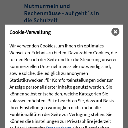
Mutmurmeln und
Rechenmäuse - auf geht´s in
die Schulzeit
Cookie-Verwaltung
Am Mittwoch, 27.07.26 verabschiedete
das Team des Schulkindergartens der
Wir verwenden Cookies, um Ihnen ein optimales
Leopoldschule in Altshausen die
Webseiten-Erlebnis zu bieten. Dazu zählen Cookies, die
Vorschüler mit einer bunten und
für den Betrieb der Seite und für die Steuerung unserer
emotionalen ...
kommerziellen Unternehmensziele notwendig sind,
sowie solche, die lediglich zu anonymen
mehr lesen
Statistikzwecken, für Komforteinstellungen oder zur
Anzeige personalisierter Inhalte genutzt werden. Sie
können selbst entscheiden, welche Kategorien Sie
•
zulassen möchten. Bitte beachten Sie, dass auf Basis
29.07.2026 |
HÖR-SPRACHZENTRUM
Ihrer Einstellungen womöglich nicht mehr alle
Funktionalitäten der Seite zur Verfügung stehen. Sie
220 Kinder verwandeln
können die Einstellungen zur Privatsphäre jederzeit
Arnach in eine bunte
auf der Unterseite
Datenschutz
, überall erreichbar