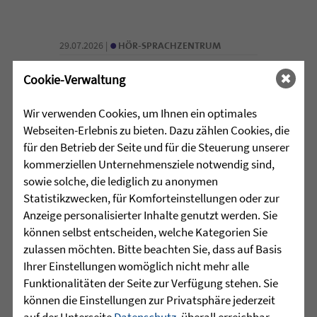
•
29.07.2026 |
HÖR-SPRACHZENTRUM
Mutmurmeln und
Cookie-Verwaltung
Rechenmäuse - auf geht´s in
Wir verwenden Cookies, um Ihnen ein optimales
die Schulzeit
Webseiten-Erlebnis zu bieten. Dazu zählen Cookies, die
für den Betrieb der Seite und für die Steuerung unserer
Am Mittwoch, 27.07.26 verabschiedete
kommerziellen Unternehmensziele notwendig sind,
das Team des Schulkindergartens der
sowie solche, die lediglich zu anonymen
Leopoldschule in Altshausen die
Statistikzwecken, für Komforteinstellungen oder zur
Vorschüler mit einer bunten und
Anzeige personalisierter Inhalte genutzt werden. Sie
emotionalen ...
können selbst entscheiden, welche Kategorien Sie
zulassen möchten. Bitte beachten Sie, dass auf Basis
mehr lesen
Ihrer Einstellungen womöglich nicht mehr alle
Funktionalitäten der Seite zur Verfügung stehen. Sie
können die Einstellungen zur Privatsphäre jederzeit
•
auf der Unterseite
Datenschutz
, überall erreichbar
29.07.2026 |
HÖR-SPRACHZENTRUM